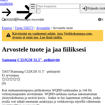
sisältöön
Kirjaudu sis
00220
Helsingin myymälä
fi
Etusivu
/
Tuote 556573
/
Arvostelut
/
Arvostele tuote
Käytössäsi on vanhempi selain, jota Verkkokauppa.com-
sivusto ei enää tue. Lue lisää täältä.
Arvostele tuote ja jaa fiiliksesi
Samsung C32JG50 31.5" -pelinäyttö
556573
Samsung C32JG50 31.5" -pelinäyttö
Ei arvosanaa
(
0
)
Koe mukaansatempaava pelikokemus WQHD-tarkkuuden ja 144 Hz
virkistystaajuuden siivittämänä. WQHD-tarkkuus tuottaa uskomattoman
yksityiskohtaisia ja teräviä kuvia - lisäksi se luo laajemman työtilan, jonka
avulla voit nähdä enemmän asiakirjoja ja verkkosivuja näytöllä vähemmän