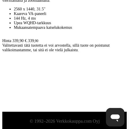
vierittämällä ja zoomaamalla.
2560 x 1440, 31.5"
Kaareva VA-paneeli
144 Hz, 4 ms
Upea WQHD-tarkkuus
Mukaansatempaava katselukokemus
Hinta 339,90 €.
339
,
90
Valitettavasti tätä tuotetta ei voi arvostella, sillä tuote on poistunut
valikoimastamme, tai sitä ei ole vielä julkaistu.
Alatunniste
© 1992–2026 Verkkokauppa.com Oyj