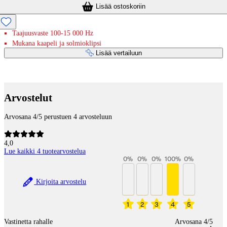
Lisää ostoskoriin
Taajuusvaste 100-15 000 Hz
Mukana kaapeli ja solmioklipsi
Lisää vertailuun
Maksupalvelut
Arvostelut
Arvosana 4/5 perustuen 4 arvosteluun
4,0
Lue kaikki 4 tuotearvostelua
0
%
0
%
0
%
100
%
0
%
Kirjoita arvostelu
1
2
3
4
5
Vastinetta rahalle
Arvosana 4/5