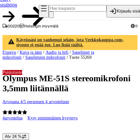
sisältöön
Kirjaudu sis
00220
Helsingin myymälä
fi
Käytössäsi on vanhempi selain, jota Verkkokauppa.com-
sivusto ei enää tue. Lue lisää täältä.
Etusivu
/
Kuva ja ääni
/
Audio ja hifi
/
Sanelimet ja
mikrofonit
/
Sanelimien mikrofonit
/
Tuote 55269
Poistotuote
Olympus ME-51S stereomikrofoni
3,5mm liitännällä
Arvosana 4/5 perustuen 4 arvosteluun
4
arvostelua
Kysy ensimmäinen kysymys
Tuotteen kuvat ja videot
Alv 24 %