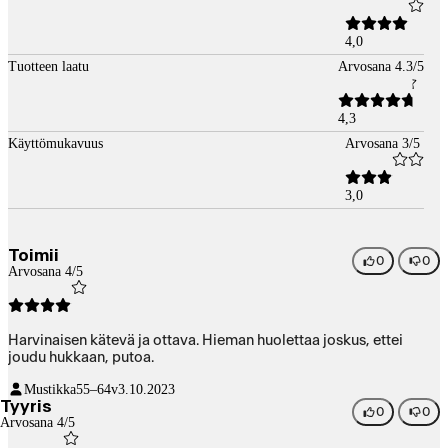
4,0
Tuotteen laatu
Arvosana 4.3/5
4,3
Käyttömukavuus
Arvosana 3/5
3,0
Toimii
0
0
Arvosana 4/5
Harvinaisen kätevä ja ottava. Hieman huolettaa joskus, ettei
joudu hukkaan, putoa.
Mustikka
55–64v
3.10.2023
Tyyris
0
0
Arvosana 4/5