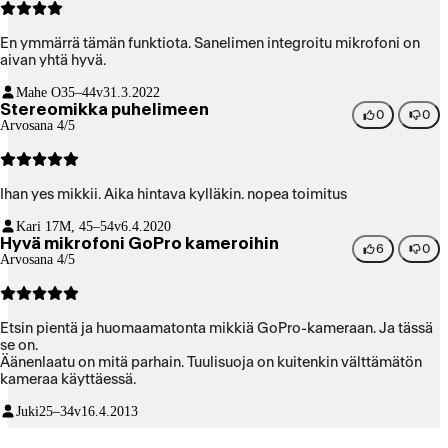
En ymmärrä tämän funktiota. Sanelimen integroitu mikrofoni on
aivan yhtä hyvä.
Mahe O
35–44v
31.3.2022
Stereomikka puhelimeen
0
0
Arvosana 4/5
Ihan yes mikkii. Aika hintava kylläkin. nopea toimitus
Kari 17
M, 45–54v
6.4.2020
Hyvä mikrofoni GoPro kameroihin
6
0
Arvosana 4/5
Etsin pientä ja huomaamatonta mikkiä GoPro-kameraan. Ja tässä
se on.
Äänenlaatu on mitä parhain. Tuulisuoja on kuitenkin välttämätön
kameraa käyttäessä.
Juki
25–34v
16.4.2013