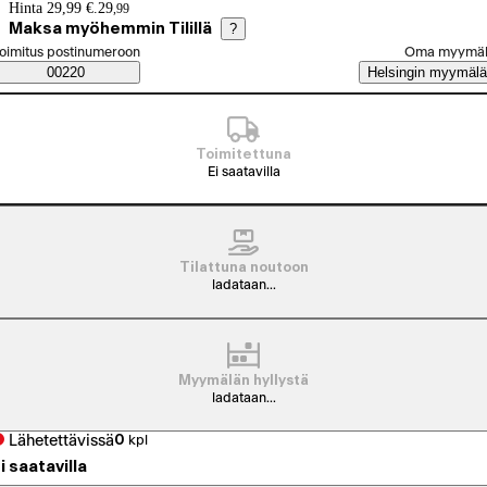
Hintatiedot
Hinta 29,99 €.
29
,
99
Maksa myöhemmin Tilillä
?
alitse tilaustapa
oimitus postinumeroon
Oma myymä
Saatavuustiedot
00220
Helsingin myymälä
Toimitettuna
Ei saatavilla
Tilattuna noutoon
ladataan...
Myymälän hyllystä
ladataan...
Lähetettävissä
0
kpl
i saatavilla