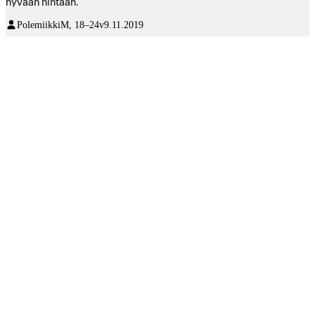
hyvään hintaan.
Polemiikki
M, 18–24v
9.11.2019