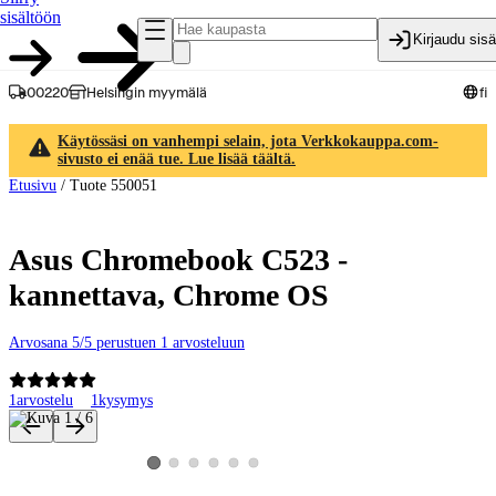
sisältöön
Kirjaudu sis
00220
Helsingin myymälä
fi
Käytössäsi on vanhempi selain, jota Verkkokauppa.com-
sivusto ei enää tue. Lue lisää täältä.
Etusivu
/
Tuote 550051
Asus Chromebook C523 -
kannettava, Chrome OS
Arvosana 5/5 perustuen 1 arvosteluun
1
arvostelu
1
kysymys
Tuotteen kuvat ja videot
Katso tuotekuva 2
Katso tuotekuva 3
Katso tuotekuva 4
Katso tuotekuva 5
Katso tuotekuva 6
Katso tuotekuva 1