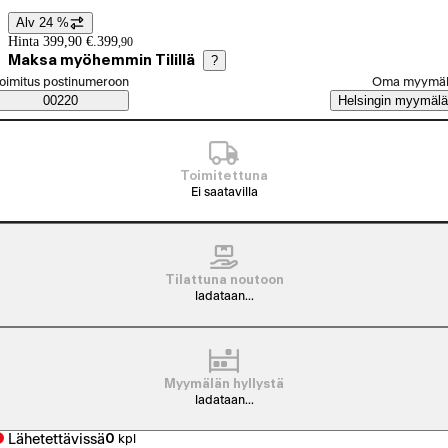
Alv 24 %
Hintatiedot
Hinta 399,90 €.
399
,
90
Maksa myöhemmin Tilillä
?
alitse tilaustapa
oimitus postinumeroon
Oma myymä
Saatavuustiedot
00220
Helsingin myymälä
Toimitettuna
Ei saatavilla
Tilattuna noutoon
ladataan...
Myymälän hyllystä
ladataan...
Lähetettävissä
0
kpl