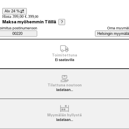
Alv 24 %
Hintatiedot
Hinta 399,00 €.
399
,
00
Maksa myöhemmin Tilillä
?
alitse tilaustapa
oimitus postinumeroon
Oma myymä
Saatavuustiedot
00220
Helsingin myymälä
Toimitettuna
Ei saatavilla
Tilattuna noutoon
ladataan...
Myymälän hyllystä
ladataan...