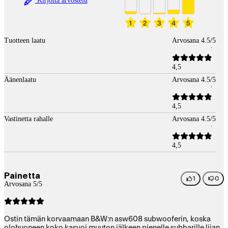
Kirjoita arvostelu
1
2
3
4
5
Tuotteen laatu
Arvosana 4.5/5
4,5
Äänenlaatu
Arvosana 4.5/5
4,5
Vastinetta rahalle
Arvosana 4.5/5
4,5
Painetta
1
0
Arvosana 5/5
Ostin tämän korvaamaan B&W:n asw608 subwooferin, koska
olohuoneen koko kasvoi muuton jälkeen pienelle subbarille liian