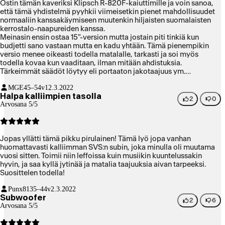
Ostin tämän kaveriksi Klipsch R-820F-kaiuttimille ja voin sanoa,
että tämä yhdistelmä pyyhkii viimeisetkin pienet mahdollisuudet
normaaliin kanssakäymiseen muutenkin hiljaisten suomalaisten
kerrostalo-naapureiden kanssa.
Meinasin ensin ostaa 15"-version mutta jostain piti tinkiä kun
budjetti sano vastaan mutta en kadu yhtään. Tämä pienempikin
versio menee oikeasti todella matalalle, tarkasti ja soi myös
todella kovaa kun vaaditaan, ilman mitään ahdistuksia.
Tärkeimmät säädöt löytyy eli portaaton jakotaajuus ym.
Hintaisekseen mahtava laite.
MGE
45–54v
12.3.2022
Halpa kalliimpien tasolla
2
0
Arvosana 5/5
Jopas yllätti tämä pikku pirulainen! Tämä lyö jopa vanhan
huomattavasti kalliimman SVS:n subin, joka minulla oli muutama
vuosi sitten. Toimii niin leffoissa kuin musiikin kuuntelussakin
hyvin, ja saa kyllä jytinää ja matalia taajuuksia aivan tarpeeksi.
Suosittelen todella!
Punx81
35–44v
2.3.2022
Subwoofer
2
6
Arvosana 5/5