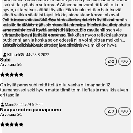
isoksi. Ja kyllähän se korvaa! Äänenpainevarat riittävät oikein
hyvin, ei tarvitse säätää täysille. Eikä kuulu mitään häiritseviä
ääniä vaikka säätäisi täysillekkin, ainoastaan korvat alkavat
valittamaan siinä vaiheessa. Jos oikein yrittää hifistellä niin
Ostin tarjouksesta 349 € ja hinta-laatusuhde on kyllä enemmän
musiikilla B&W:n ääni oli hieman tarkempi/miellyttävämpi, mutta
kuin kohdallaan myös normaalilla hinnalla. Elementin ulkonäkö
kyseessä on toki hyvin erilaiset laitteet. Elokuvilla Klipsch vie
omasta mielestä todella näyttävä ja kotelo muutenkin
voiton helposti kaikilla osa-alueilla.
viimeistellyn ja jämäkän oloinen. Tykkään myös refleksiaukosta
putkien sijaan ja koska se on edessä niin voi sijoittaa melkein
seinään kiinni. Kotelo on iso ja varsinkin syvä mikä on hyvä
Kaiken kaikkiaan suosittelen lämpimästi.
huomioida sijoituspaikkaa mittaillessa. Paino on sopiva eli ei
Klipsch
35–44v
23.8.2022
lähde liikkumaan kovempaakaan soitettaessa mitä edellinen
Subi
subwoofer teki.
2
0
Arvosana 5/5
On kyllä paras subi mitä itellä ollu. vanha oli magnatin 12
tuumanen soi seki hyvin mutta tämä toimii leffas ja musiikis aivan
eri tasolla
Manu
35–44v
29.5.2022
Naapureiden painajainen
3
0
Arvosana 5/5