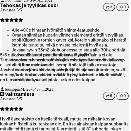
Tuomas
M, 25–34v
14.3.2021
juttu. Kuparielementti on hieno ja subin automaattinen käynnistys
Tehokas ja tyylikäs subi
hyvä ominaisuus! Iso laatikkohan tuo on ja ei välttämättä joka
3
0
Arvosana 5/5
nurkkaan sovi, mutta jämäkkä on soundikin!!
Alle 400e hintaan lyömätön hinta-laatusuhde.
Omaan silmään kuparin värinen elementti erittäin tyylikäs,
sopii Klipschin tornien kaveriksi. Kotelon ulkonäkö ei herätä
isompia tunteita, mikä omasta mielestä hyvä asia.
Jaksaa hyvin 35m2 olohuoneessa toistaa alle 30hz pörinät.
5/5 ostos, vaikka pari pientä miinusta löytyykin.
Kiviseinät luultavasti helpottavat tässä. Gainia ei ole
Tämän subbarin kanssa valmistaja keskittynyt vain olennaiseen,
tarvinnut yli puolen välin edes nostaa, eli reserviäkin löytyy
eli sointiin, ilman sen ihmeellisempiä säätöjä taikka muotoja.
vielä ihan mukavasti.
Jos hakusessa järeähkö laatusubbari järkihintaan ja
Ainoat miinukset Hi Inputin (kaiutinlinja) puuttuminen, sekä
stereo-/kotiteatterivahvistimesta löytyy subbarille hyvät säädöt,
portaattoman vaiheensäädön puuttuminen. Jälkimmäistä
on tämä erittäin hyvä valinta.
suurin osa kuuntelijoista tuskin edes kaipaa.
Juustopää
M, 25–34v
7.1.2021
Ei valittamista
5
0
Arvosana 5/5
Hyvä äänentoisto on itselle tärkeää, mutta en mikään kovan
luokan hifistelijä kuitenkaan ole. En itse ainakaan kaipaa subbarilta
mitään mitä tämä ei tarjoaisi. Kun miettii sitä 8” subbaria joka oli