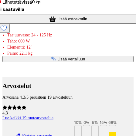
Lähetettävissä
0
kpl
i saatavilla
Lisää ostoskoriin
Taajuusvaste: 24 - 125 Hz
Teho: 600 W
Elementti: 12"
Paino: 22,1 kg
Lisää vertailuun
Maksupalvelut
Arvostelut
Arvosana 4.3/5 perustuen 19 arvosteluun
4,3
Lue kaikki 19 tuotearvostelua
10
%
0
%
5
%
15
%
68
%