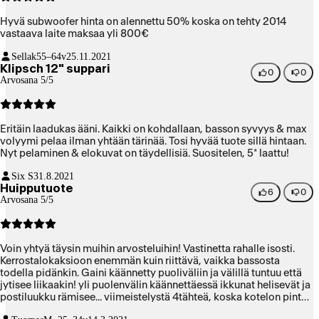
Hyvä subwoofer hinta on alennettu 50% koska on tehty 2014
vastaava laite maksaa yli 800€
Sellak
55–64v
25.11.2021
Klipsch 12" suppari
0
0
Arvosana 5/5
Eritäin laadukas ääni. Kaikki on kohdallaan, basson syvyys & max
volyymi pelaa ilman yhtään tärinää. Tosi hyvää tuote sillä hintaan.
Nyt pelaminen & elokuvat on täydellisiä. Suositelen, 5* laattu!
Six S
31.8.2021
Huipputuote
6
0
Arvosana 5/5
Voin yhtyä täysin muihin arvosteluihin! Vastinetta rahalle isosti.
Kerrostalokaksioon enemmän kuin riittävä, vaikka bassosta
todella pidänkin. Gaini käännetty puoliväliin ja välillä tuntuu että
jytisee liikaakin! yli puolenvälin käännettäessä ikkunat helisevät ja
postiluukku rämisee... viimeistelystä 4tähteä, koska kotelon pinta
syinen/huokoinen, kerää likaa ja vaikeampi putsata, mutta pikku