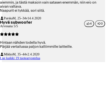
aiemmin, ja tästä maksoin vain satasen enemmän, niin ero on
aivan valtava.
Naapurit ei tykkää, sori siitä.
Parska
M, 25–34v
14.4.2020
Hyvä subwoofer
4
0
Arvosana 5/5
Hintaan nähden todella hyvä.
Pärjää vertailussa paljon kalliimmille laitteille.
Mikko
M, 35–44v
2.4.2020
Lue kaikki 19 tuotearvostelua