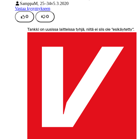
Samppa
M, 25–34v
5.3.2020
Vastaa kysymykseen
0
0
Tankki on uusissa laitteissa tyhjä, niitä ei siis ole ”esikäytetty”.