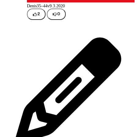
Denis
35–44v
9.3.2020
2
0