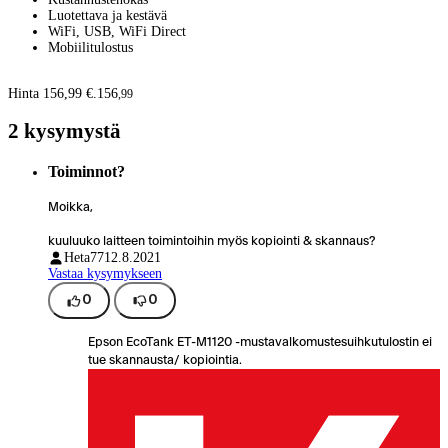
Luotettava ja kestävä
WiFi, USB, WiFi Direct
Mobiilitulostus
Hinta 156,99 €.
156
,
99
2 kysymystä
Toiminnot?
Moikka,
kuuluuko laitteen toimintoihin myös kopiointi & skannaus?
Heta77
12.8.2021
Vastaa kysymykseen
0
0
Epson EcoTank ET-M1120 -mustavalkomustesuihkutulostin ei
tue skannausta/ kopiointia.