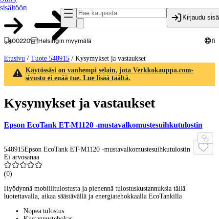
sisältöön
Kirjaudu sis
00220
Helsingin myymälä
fi
Etusivu
/
Tuote 548915
/
Kysymykset ja vastaukset
Käytössäsi on vanhempi selain, jota Verkkokauppa.com-
sivusto ei enää tue. Lue lisää täältä.
Kysymykset ja vastaukset
Epson EcoTank ET-M1120 -mustavalkomustesuihkutulostin
548915
Epson EcoTank ET-M1120 -mustavalkomustesuihkutulostin
Ei arvosanaa
(
0
)
Hyödynnä mobiilitulostusta ja pienennä tulostuskustannuksia tällä
luotettavalla, aikaa säästävällä ja energiatehokkaalla EcoTankilla
Nopea tulostus
Kustannustehokas