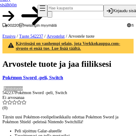
sisältöön
Kirjaudu sis
00220
Helsingin myymälä
fi
Etusivu
/
Tuote 542237
/
Arvostelut
/
Arvostele tuote
Käytössäsi on vanhempi selain, jota Verkkokauppa.com-
sivusto ei enää tue. Lue lisää täältä.
Arvostele tuote ja jaa fiiliksesi
Pokémon Sword -peli, Switch
Poistotuote
542237
Pokémon Sword -peli, Switch
Ei arvosanaa
(
0
)
Täysin uusi Pokémon-roolipeliseikkailu odottaa Pokémon Sword ja
Pokémon Shield -peleissä Nintendo Switchillä!
Peli sijoittuu Galar-alueelle
Tavoitteenasi on tulla mestariksi