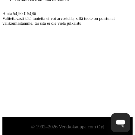
Hinta 54,90 €.
54
,
90
Valitettavasti tätä tuotetta ei voi arvostella, sillä tuote on poistunut
valikoimastamme, tai sitä ei ole vielä julkaistu.
Alatunniste
© 1992–2026 Verkkokauppa.com Oyj