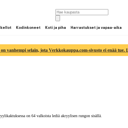
 kellot
Kodinkoneet
Koti ja piha
Harrastukset ja vapaa-aika
 on vanhempi selain, jota Verkkokauppa.com-sivusto ei enää tue. Lu
ylikaktuksessa on 64 valkoista lediä akryylisen rungon sisällä.