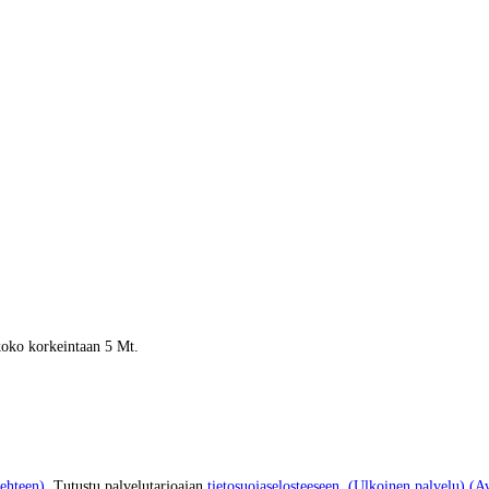
 koko korkeintaan 5 Mt.
ehteen)
. Tutustu palvelutarjoajan
tietosuojaselosteeseen.
(Ulkoinen palvelu) (Av