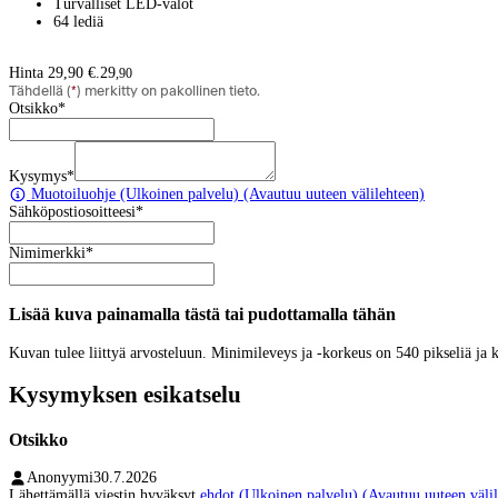
Turvalliset LED-valot
64 lediä
Hinta 29,90 €.
29
,
90
Tähdellä (
*
) merkitty on pakollinen tieto.
Otsikko
*
Kysymys
*
Muotoiluohje
(Ulkoinen palvelu) (Avautuu uuteen välilehteen)
Sähköpostiosoitteesi
*
Nimimerkki
*
Lisää kuva painamalla tästä tai pudottamalla tähän
Kuvan tulee liittyä arvosteluun. Minimileveys ja -korkeus on 540 pikseliä ja
Kysymyksen esikatselu
Otsikko
Anonyymi
30.7.2026
Lähettämällä viestin hyväksyt
ehdot
(Ulkoinen palvelu) (Avautuu uuteen välil