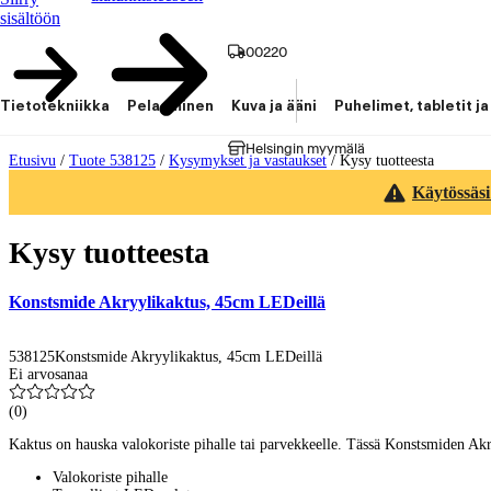
sisältöön
00220
Tietotekniikka
Pelaaminen
Kuva ja ääni
Puhelimet, tabletit ja
Helsingin myymälä
Etusivu
/
Tuote 538125
/
Kysymykset ja vastaukset
/
Kysy tuotteesta
Käytössäsi
Kysy tuotteesta
Konstsmide Akryylikaktus, 45cm LEDeillä
538125
Konstsmide Akryylikaktus, 45cm LEDeillä
Ei arvosanaa
(
0
)
Kaktus on hauska valokoriste pihalle tai parvekkeelle. Tässä Konstsmiden Akry
Valokoriste pihalle