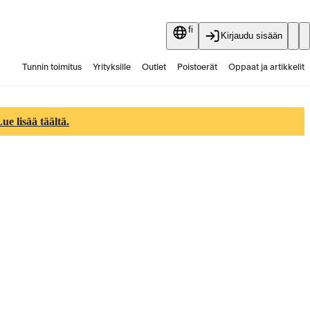
fi
Kirjaudu sisään
Tunnin toimitus
Yrityksille
Outlet
Poistoerät
Oppaat ja artikkelit
Vaihtokauppa
Palvelut
Ajankohtaista
e lisää täältä.