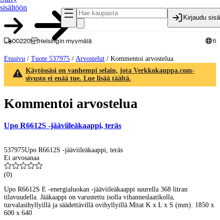
sisältöön
Kirjaudu sis
00220
Helsingin myymälä
fi
Etusivu
/
Tuote 537975
/
Arvostelut
/
Kommentoi arvostelua
Käytössäsi on vanhempi selain, jota Verkkokauppa.com-
sivusto ei enää tue. Lue lisää täältä.
Kommentoi arvostelua
Upo R6612S -jääviileäkaappi, teräs
537975
Upo R6612S -jääviileäkaappi, teräs
Ei arvosanaa
(
0
)
Upo R6612S E -energialuokan -jääviileäkaappi suurella 368 litran
tilavuudella. Jääkaappi on varustettu isolla vihanneslaatikolla,
turvalasihyllyillä ja säädettävillä ovihyllyillä.Mitat K x L x S (mm): 1850 x
600 x 640