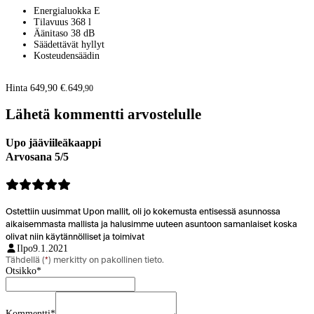
Energialuokka E
Tilavuus 368 l
Äänitaso 38 dB
Säädettävät hyllyt
Kosteudensäädin
Hinta 649,90 €.
649
,
90
Lähetä kommentti arvostelulle
Upo jääviileäkaappi
Arvosana 5/5
Ostettiin uusimmat Upon mallit, oli jo kokemusta entisessä asunnossa
aikaisemmasta mallista ja halusimme uuteen asuntoon samanlaiset koska
olivat niin käytännölliset ja toimivat
Ilpo
9.1.2021
Tähdellä (
*
) merkitty on pakollinen tieto.
Otsikko
*
Kommentti
*