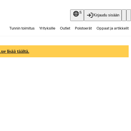
fi
Kirjaudu sisään
Tunnin toimitus
Yrityksille
Outlet
Poistoerät
Oppaat ja artikkelit
Vaihtokauppa
Palvelut
Ajankohtaista
e lisää täältä.