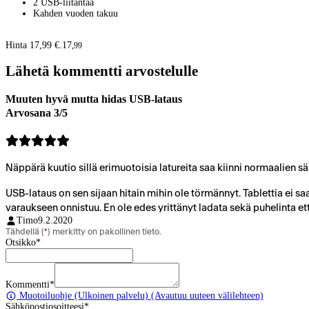
2 USB-liitäntää
Kahden vuoden takuu
Hinta 17,99 €.
17
,
99
Lähetä kommentti arvostelulle
Muuten hyvä mutta hidas USB-lataus
Arvosana 3/5
Näppärä kuutio sillä erimuotoisia latureita saa kiinni normaalien 
USB-lataus on sen sijaan hitain mihin ole törmännyt. Tablettia ei 
varaukseen onnistuu. En ole edes yrittänyt ladata sekä puhelinta et
Timo
9.2.2020
Tähdellä (
*
) merkitty on pakollinen tieto.
Otsikko
*
Kommentti
*
Muotoiluohje
(Ulkoinen palvelu) (Avautuu uuteen välilehteen)
Sähköpostiosoitteesi
*