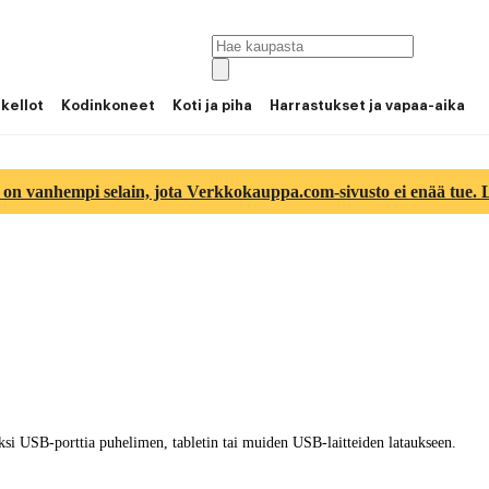
 kellot
Kodinkoneet
Koti ja piha
Harrastukset ja vapaa-aika
 on vanhempi selain, jota Verkkokauppa.com-sivusto ei enää tue. Lu
ksi USB-porttia puhelimen, tabletin tai muiden USB-laitteiden lataukseen.