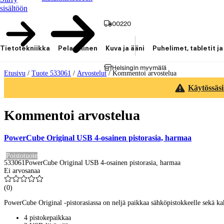
sisältöön
00220
Tietotekniikka
Pelaaminen
Kuva ja ääni
Puhelimet, tabletit ja
Helsingin myymälä
Etusivu
/
Tuote 533061
/
Arvostelut
/
Kommentoi arvostelua
Käytössäsi
Kommentoi arvostelua
PowerCube Original USB 4-osainen pistorasia, harmaa
Poistotuote
533061
PowerCube Original USB 4-osainen pistorasia, harmaa
Ei arvosanaa
(
0
)
PowerCube Original -pistorasiassa on neljä paikkaa sähköpistokkeelle sekä ka
4 pistokepaikkaa