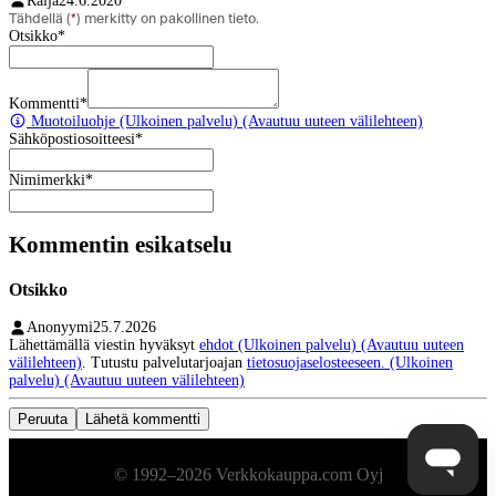
Raija
24.6.2020
Tähdellä (
*
) merkitty on pakollinen tieto.
Otsikko
*
Kommentti
*
Muotoiluohje
(Ulkoinen palvelu) (Avautuu uuteen välilehteen)
Sähköpostiosoitteesi
*
Nimimerkki
*
Kommentin esikatselu
Otsikko
Anonyymi
25.7.2026
Lähettämällä viestin hyväksyt
ehdot
(Ulkoinen palvelu) (Avautuu uuteen
välilehteen)
. Tutustu palvelutarjoajan
tietosuojaselosteeseen.
(Ulkoinen
palvelu) (Avautuu uuteen välilehteen)
Peruuta
Lähetä kommentti
Alatunniste
© 1992–2026 Verkkokauppa.com Oyj