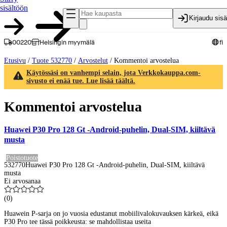
sisältöön
Kirjaudu sis
00220
Helsingin myymälä
fi
Etusivu
/
Tuote 532770
/
Arvostelut
/
Kommentoi arvostelua
Käytössäsi on vanhempi selain, jota Verkkokauppa.com-
sivusto ei enää tue. Lue lisää täältä.
Kommentoi arvostelua
Huawei P30 Pro 128 Gt -Android-puhelin, Dual-SIM, kiiltävä
musta
Poistotuote
532770
Huawei P30 Pro 128 Gt -Android-puhelin, Dual-SIM, kiiltävä
musta
Ei arvosanaa
(
0
)
Huawein P-sarja on jo vuosia edustanut mobiilivalokuvauksen kärkeä, eikä
P30 Pro tee tässä poikkeusta: se mahdollistaa useita