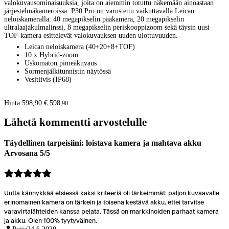
valokuvausominaisuuksia, joita on aiemmin totuttu näkemään ainoastaan
järjestelmäkameroissa. P30 Pro on varustettu vaikuttavalla Leican
neloiskameralla: 40 megapikselin pääkamera, 20 megapikselin
ultralaajakulmalinssi, 8 megapikselin periskooppizoom sekä täysin uusi
TOF-kamera esittelevät valokuvauksen uuden ulottuvuuden.
Leican neloiskamera (40+20+8+TOF)
10 x Hybrid-zoom
Uskomaton pimeäkuvaus
Sormenjälkitunnistin näytössä
Vesitiivis (IP68)
Hinta 598,90 €.
598
,
90
Lähetä kommentti arvostelulle
Täydellinen tarpeisiini: loistava kamera ja mahtava akku
Arvosana 5/5
Uutta kännykkää etsiessä kaksi kriteeriä oli tärkeimmät: paljon kuvaavalle
erinomainen kamera on tärkein ja toisena kestävä akku, ettei tarvitse
varavirtalähteiden kanssa pelata. Tässä on markkinoiden parhaat kamera
ja akku. Olen 100% tyytyväinen.