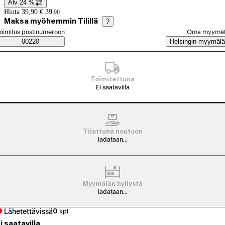
Alv 24 %
Hintatiedot
Hinta 39,90 €.
39
,
90
Maksa myöhemmin Tilillä
?
alitse tilaustapa
oimitus postinumeroon
Oma myymä
Saatavuustiedot
00220
Helsingin myymälä
Toimitettuna
Ei saatavilla
Tilattuna noutoon
ladataan...
Myymälän hyllystä
ladataan...
Lähetettävissä
0
kpl
i saatavilla