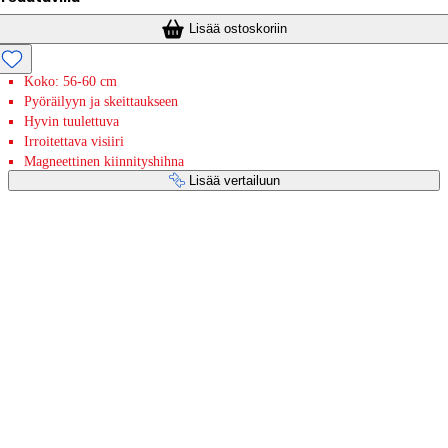
Lisää ostoskoriin
Koko: 56-60 cm
Pyöräilyyn ja skeittaukseen
Hyvin tuulettuva
Irroitettava visiiri
Magneettinen kiinnityshihna
Lisää vertailuun
Maksupalvelut