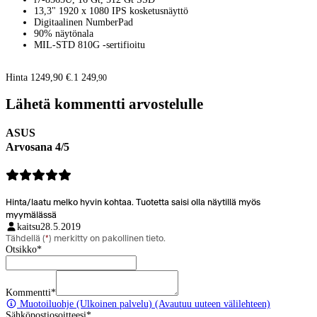
13,3" 1920 x 1080 IPS kosketusnäyttö
Digitaalinen NumberPad
90% näytönala
MIL-STD 810G -sertifioitu
Hinta 1249,90 €.
1 249
,
90
Lähetä kommentti arvostelulle
ASUS
Arvosana 4/5
Hinta/laatu melko hyvin kohtaa. Tuotetta saisi olla näytillä myös
myymälässä
kaitsu
28.5.2019
Tähdellä (
*
) merkitty on pakollinen tieto.
Otsikko
*
Kommentti
*
Muotoiluohje
(Ulkoinen palvelu) (Avautuu uuteen välilehteen)
Sähköpostiosoitteesi
*