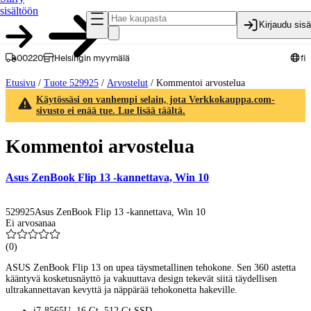
sisältöön
Kirjaudu sis
00220
Helsingin myymälä
fi
Etusivu
/
Tuote 529925
/
Arvostelut
/
Kommentoi arvostelua
Käytössäsi on vanhempi selain, jota Verkkokauppa.com-
sivusto ei enää tue. Lue lisää täältä.
Kommentoi arvostelua
Asus ZenBook Flip 13 -kannettava, Win 10
529925
Asus ZenBook Flip 13 -kannettava, Win 10
Ei arvosanaa
(
0
)
ASUS ZenBook Flip 13 on upea täysmetallinen tehokone. Sen 360 astetta
kääntyvä kosketusnäyttö ja vakuuttava design tekevät siitä täydellisen
ultrakannettavan kevyttä ja näppärää tehokonetta hakeville.
i7-8565U, 16 Gt, 512 Gt SSD