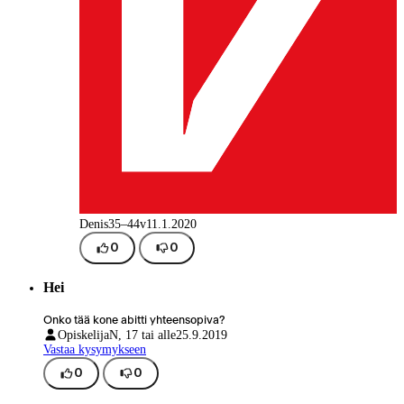
Denis
35–44v
11.1.2020
0
0
Hei
Onko tää kone abitti yhteensopiva?
Opiskelija
N, 17 tai alle
25.9.2019
Vastaa kysymykseen
0
0