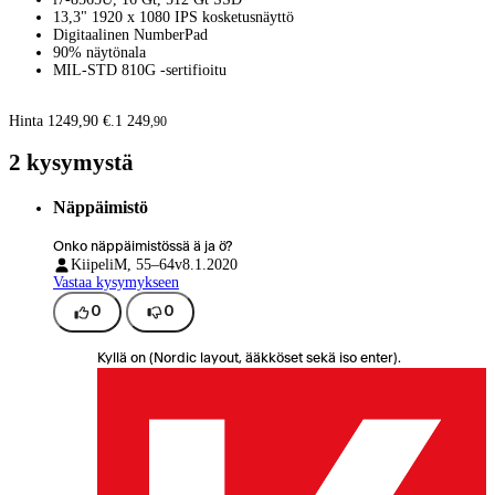
13,3" 1920 x 1080 IPS kosketusnäyttö
Digitaalinen NumberPad
90% näytönala
MIL-STD 810G -sertifioitu
Hinta 1249,90 €.
1 249
,
90
2 kysymystä
Näppäimistö
Onko näppäimistössä ä ja ö?
Kiipeli
M, 55–64v
8.1.2020
Vastaa kysymykseen
0
0
Kyllä on (Nordic layout, ääkköset sekä iso enter).