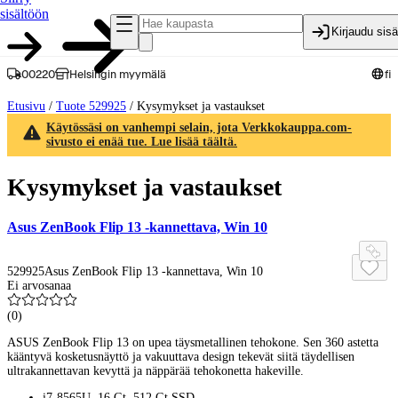
sisältöön
Kirjaudu sis
00220
Helsingin myymälä
fi
Etusivu
/
Tuote 529925
/
Kysymykset ja vastaukset
Käytössäsi on vanhempi selain, jota Verkkokauppa.com-
sivusto ei enää tue. Lue lisää täältä.
Kysymykset ja vastaukset
Asus ZenBook Flip 13 -kannettava, Win 10
529925
Asus ZenBook Flip 13 -kannettava, Win 10
Ei arvosanaa
(
0
)
ASUS ZenBook Flip 13 on upea täysmetallinen tehokone. Sen 360 astetta
kääntyvä kosketusnäyttö ja vakuuttava design tekevät siitä täydellisen
ultrakannettavan kevyttä ja näppärää tehokonetta hakeville.
i7-8565U, 16 Gt, 512 Gt SSD