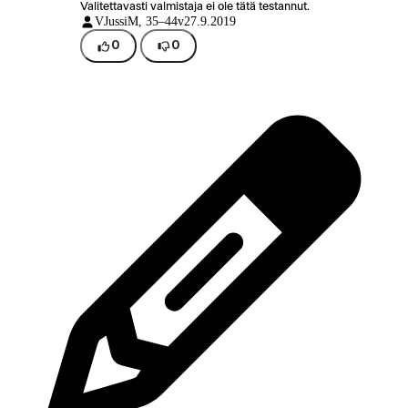
Valitettavasti valmistaja ei ole tätä testannut.
VJussi
M, 35–44v
27.9.2019
0
0