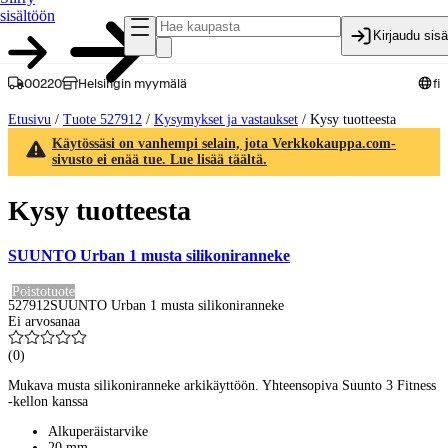
sisältöön
Kirjaudu sis
00220
Helsingin myymälä
fi
Etusivu
/
Tuote 527912
/
Kysymykset ja vastaukset
/
Kysy tuotteesta
Käytössäsi on vanhempi selain, jota Verkkokauppa.com-
sivusto ei enää tue. Lue lisää täältä.
Kysy tuotteesta
SUUNTO Urban 1 musta silikoniranneke
Poistotuote
527912
SUUNTO Urban 1 musta silikoniranneke
Ei arvosanaa
(
0
)
Mukava musta silikoniranneke arkikäyttöön. Yhteensopiva Suunto 3 Fitness
-kellon kanssa
Alkuperäistarvike
20 mm