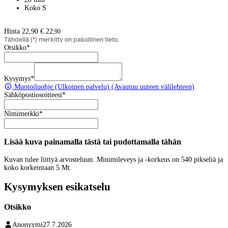
Koko S
Hinta 22,90 €.
22
,
90
Tähdellä (
*
) merkitty on pakollinen tieto.
Otsikko
*
Kysymys
*
Muotoiluohje
(Ulkoinen palvelu) (Avautuu uuteen välilehteen)
Sähköpostiosoitteesi
*
Nimimerkki
*
Lisää kuva painamalla tästä tai pudottamalla tähän
Kuvan tulee liittyä arvosteluun. Minimileveys ja -korkeus on 540 pikseliä ja
koko korkeintaan 5 Mt.
Kysymyksen esikatselu
Otsikko
Anonyymi
27.7.2026