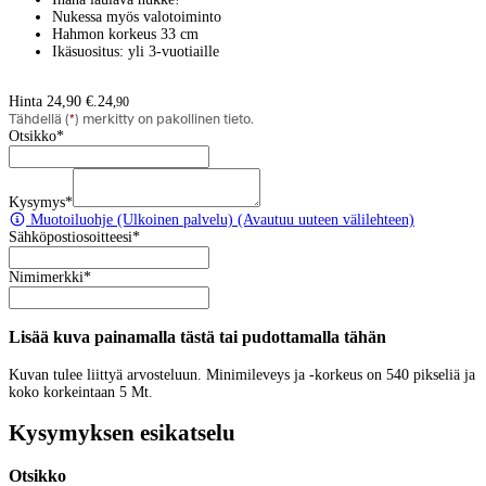
Nukessa myös valotoiminto
Hahmon korkeus 33 cm
Ikäsuositus: yli 3-vuotiaille
Hinta 24,90 €.
24
,
90
Tähdellä (
*
) merkitty on pakollinen tieto.
Otsikko
*
Kysymys
*
Muotoiluohje
(Ulkoinen palvelu) (Avautuu uuteen välilehteen)
Sähköpostiosoitteesi
*
Nimimerkki
*
Lisää kuva painamalla tästä tai pudottamalla tähän
Kuvan tulee liittyä arvosteluun. Minimileveys ja -korkeus on 540 pikseliä ja
koko korkeintaan 5 Mt.
Kysymyksen esikatselu
Otsikko