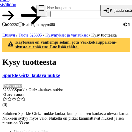
sisältöön
Kirjaudu sis
00220
Helsingin myymälä
fi
Etusivu
/
Tuote 525305
/
Kysymykset ja vastaukset
/
Kysy tuotteesta
Käytössäsi on vanhempi selain, jota Verkkokauppa.com-
sivusto ei enää tue. Lue lisää täältä.
Kysy tuotteesta
Sparkle Girlz -laulava nukke
Poistotuote
525305
Sparkle Girlz -laulava nukke
Ei arvosanaa
(
0
)
Suloinen Sparkle Girlz –nukke laulaa, kun painat sen kaulassa olevaa korua.
Nukkeen syttyy myös valo. Nukella on pitkät kammattavat hiukset ja sen
pituus on 33 cm
Ihana laulava nukke!