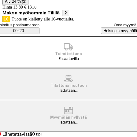
Alv 24 %
Hintatiedot
Hinta 13,80 €.
13
,
80
Maksa myöhemmin Tilillä
?
16
Tuote on kielletty alle 16-vuotiailta.
alitse tilaustapa
oimitus postinumeroon
Oma myymä
Saatavuustiedot
00220
Helsingin myymälä
Toimitettuna
Ei saatavilla
Tilattuna noutoon
ladataan...
Myymälän hyllystä
ladataan...
Lähetettävissä
0
kpl