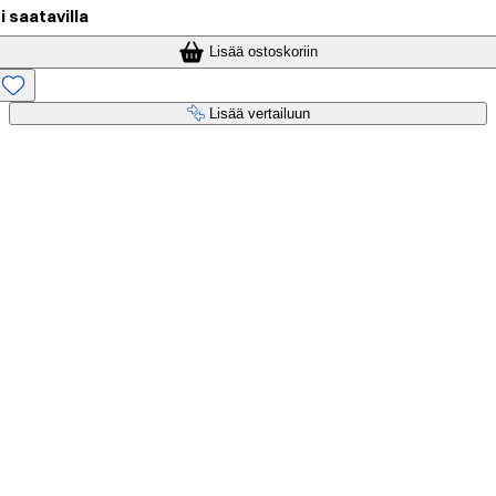
i saatavilla
Lisää ostoskoriin
Lisää vertailuun
Maksupalvelut