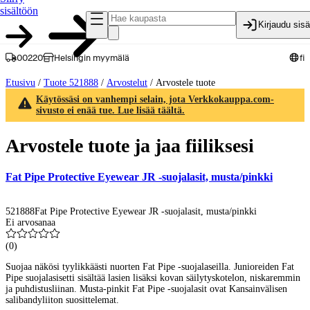
sisältöön
Kirjaudu sis
00220
Helsingin myymälä
fi
Etusivu
/
Tuote 521888
/
Arvostelut
/
Arvostele tuote
Käytössäsi on vanhempi selain, jota Verkkokauppa.com-
sivusto ei enää tue. Lue lisää täältä.
Arvostele tuote ja jaa fiiliksesi
Fat Pipe Protective Eyewear JR -suojalasit, musta/pinkki
521888
Fat Pipe Protective Eyewear JR -suojalasit, musta/pinkki
Ei arvosanaa
(
0
)
Suojaa näkösi tyylikkäästi nuorten Fat Pipe -suojalaseilla. Junioreiden Fat
Pipe suojalasisetti sisältää lasien lisäksi kovan säilytyskotelon, niskaremmin
ja puhdistusliinan. Musta-pinkit Fat Pipe -suojalasit ovat Kansainvälisen
salibandyliiton suosittelemat.