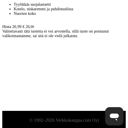
Tyylikkäs suojalasisetti
Kotelo, niskaremmi ja puhdistusliina
Nuorten koko
Hinta 26,99 €.
26
,
99
Valitettavasti tätä tuotetta ei voi arvostella, sillä tuote on poistunut
valikoimastamme, tai sitä ei ole vielä julkaistu.
Alatunniste
© 1992–2026 Verkkokauppa.com Oyj