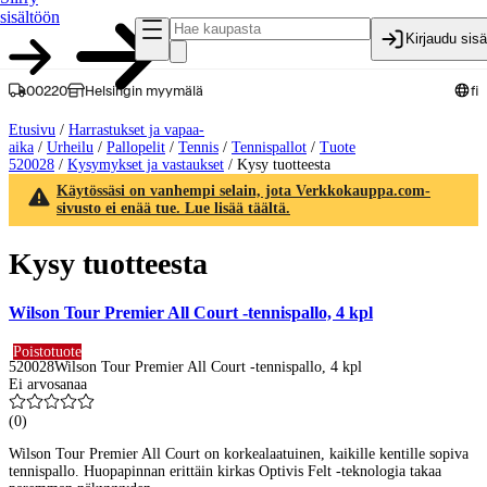
sisältöön
Kirjaudu sis
00220
Helsingin myymälä
fi
Etusivu
/
Harrastukset ja vapaa-
aika
/
Urheilu
/
Pallopelit
/
Tennis
/
Tennispallot
/
Tuote
520028
/
Kysymykset ja vastaukset
/
Kysy tuotteesta
Käytössäsi on vanhempi selain, jota Verkkokauppa.com-
sivusto ei enää tue. Lue lisää täältä.
Kysy tuotteesta
Wilson Tour Premier All Court -tennispallo, 4 kpl
Poistotuote
520028
Wilson Tour Premier All Court -tennispallo, 4 kpl
Ei arvosanaa
(
0
)
Wilson Tour Premier All Court on korkealaatuinen, kaikille kentille sopiva
tennispallo. Huopapinnan erittäin kirkas Optivis Felt -teknologia takaa