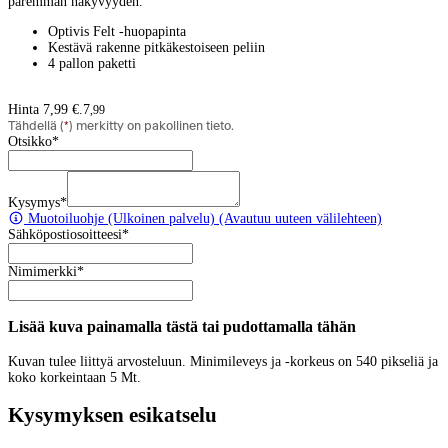
paremman näkyvyyden.
Optivis Felt -huopapinta
Kestävä rakenne pitkäkestoiseen peliin
4 pallon paketti
Hinta 7,99 €.
7
,
99
Tähdellä (
*
) merkitty on pakollinen tieto.
Otsikko
*
Kysymys
*
Muotoiluohje
(Ulkoinen palvelu) (Avautuu uuteen välilehteen)
Sähköpostiosoitteesi
*
Nimimerkki
*
Lisää kuva painamalla tästä tai pudottamalla tähän
Kuvan tulee liittyä arvosteluun. Minimileveys ja -korkeus on 540 pikseliä ja
koko korkeintaan 5 Mt.
Kysymyksen esikatselu