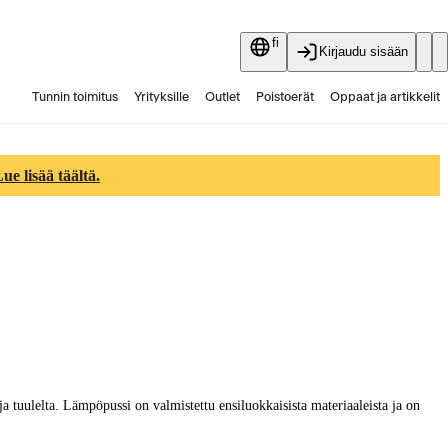
fi
Kirjaudu sisään
Tunnin toimitus
Yrityksille
Outlet
Poistoerät
Oppaat ja artikkelit
Vaihtokauppa
Palvelut
Ajankohtaista
e lisää täältä.
 tuulelta. Lämpöpussi on valmistettu ensiluokkaisista materiaaleista ja on