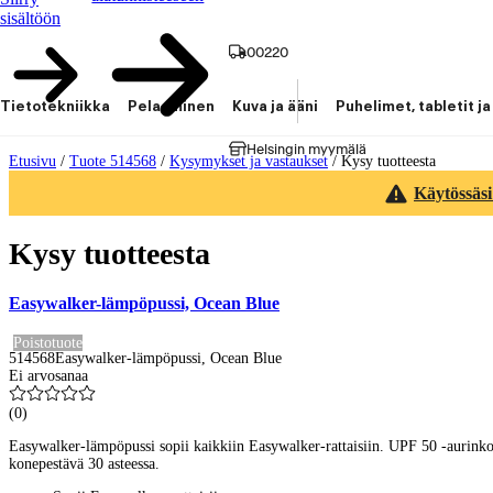
sisältöön
00220
Tietotekniikka
Pelaaminen
Kuva ja ääni
Puhelimet, tabletit ja
Helsingin myymälä
Etusivu
/
Tuote 514568
/
Kysymykset ja vastaukset
/
Kysy tuotteesta
Käytössäsi
Kysy tuotteesta
Easywalker-lämpöpussi, Ocean Blue
Poistotuote
514568
Easywalker-lämpöpussi, Ocean Blue
Ei arvosanaa
(
0
)
Easywalker-lämpöpussi sopii kaikkiin Easywalker-rattaisiin. UPF 50 -aurinkosu
konepestävä 30 asteessa.