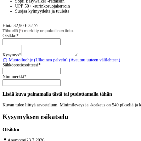
Sopii Easywalker -rattaisiin
UPF 50+ -aurinkosuojakerroin
Suojaa kylmyydeltä ja tuulelta
Hinta 32,90 €.
32
,
90
Tähdellä (
*
) merkitty on pakollinen tieto.
Otsikko
*
Kysymys
*
Muotoiluohje
(Ulkoinen palvelu) (Avautuu uuteen välilehteen)
Sähköpostiosoitteesi
*
Nimimerkki
*
Lisää kuva painamalla tästä tai pudottamalla tähän
Kuvan tulee liittyä arvosteluun. Minimileveys ja -korkeus on 540 pikseliä ja
Kysymyksen esikatselu
Otsikko
Anonyymi
23.7.2026