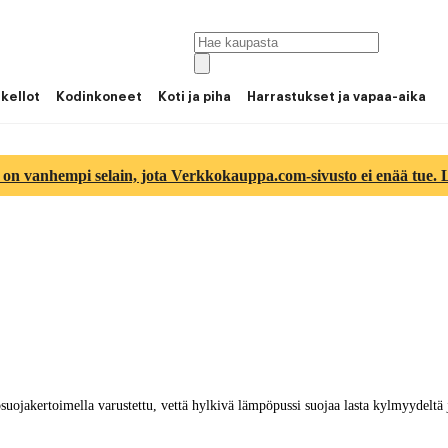
 kellot
Kodinkoneet
Koti ja piha
Harrastukset ja vapaa-aika
 on vanhempi selain, jota Verkkokauppa.com-sivusto ei enää tue. Lu
ojakertoimella varustettu, vettä hylkivä lämpöpussi suojaa lasta kylmyydeltä ja