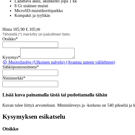
Ladattava akku, akunkesto jopa 1 kk
8 Gt sisäinen muisti
MicroSD-muistikorttipaikka
Kompakti ja tyylikäs
Hinta 105,90 €.
105
,
90
Tähdellä (
*
) merkitty on pakollinen tieto.
Otsikko
*
Kysymys
*
Muotoiluohje
(Ulkoinen palvelu) (Avautuu uuteen välilehteen)
Sähköpostiosoitteesi
*
Nimimerkki
*
Lisää kuva painamalla tästä tai pudottamalla tähän
Kuvan tulee liittyä arvosteluun. Minimileveys ja -korkeus on 540 pikseliä ja
Kysymyksen esikatselu
Otsikko