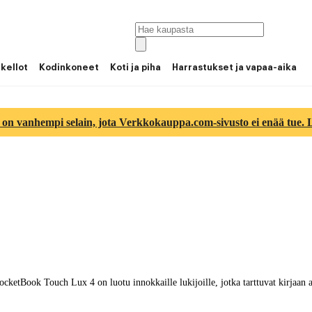
 kellot
Kodinkoneet
Koti ja piha
Harrastukset ja vapaa-aika
 on vanhempi selain, jota Verkkokauppa.com-sivusto ei enää tue. Lu
cketBook Touch Lux 4 on luotu innokkaille lukijoille, jotka tarttuvat kirjaan ai