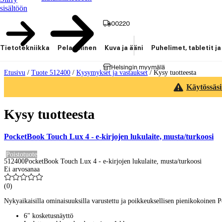
sisältöön
00220
Tietotekniikka
Pelaaminen
Kuva ja ääni
Puhelimet, tabletit ja
Helsingin myymälä
Etusivu
/
Tuote 512400
/
Kysymykset ja vastaukset
/
Kysy tuotteesta
Käytössäsi
Kysy tuotteesta
PocketBook Touch Lux 4 - e-kirjojen lukulaite, musta/turkoosi
Poistotuote
512400
PocketBook Touch Lux 4 - e-kirjojen lukulaite, musta/turkoosi
Ei arvosanaa
(
0
)
Nykyaikaisilla ominaisuuksilla varustettu ja poikkeuksellisen pienikokoinen Po
6" kosketusnäyttö