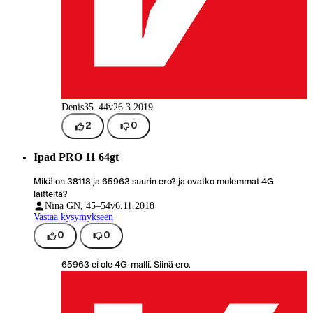
Denis
35–44v
26.3.2019
2
0
Ipad PRO 11 64gt
Mikä on 38118 ja 65963 suurin ero? ja ovatko molemmat 4G
laitteita?
Nina G
N, 45–54v
6.11.2018
Vastaa kysymykseen
0
0
65963 ei ole 4G-malli. Siinä ero.