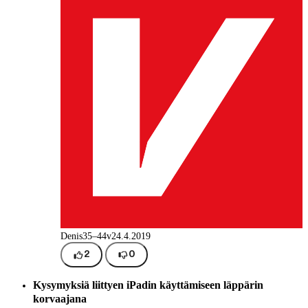
Denis
35–44v
24.4.2019
2
0
Kysymyksiä liittyen iPadin käyttämiseen läppärin
korvaajana