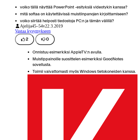
voiko tällä näyttää PowerPoint -esityksiä videotykin kanssa?
mitä softaa on käytettävissä muistiinpanojen kirjoittamiseen?
voiko siirtää helposti tiedostoja PC:n ja tämän välillä?
Ajelija
45–54v
22.3.2019
Vastaa kysymykseen
2
0
Onnistuu esimerkiksi AppleTV:n avulla.
Muistippainoille suosittelen esimerkiksi GoodNotes
sovellusta.
Toimii vaivattomasti myös Windows tietokoneiden kanssa.