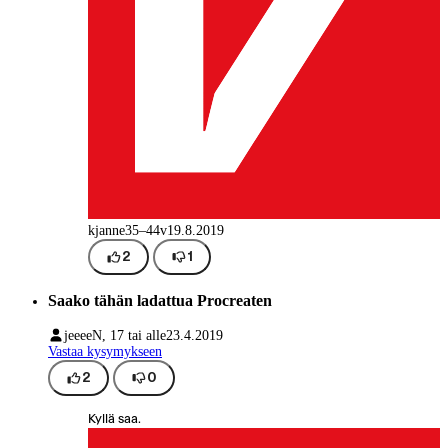
kjanne
35–44v
19.8.2019
2
1
Saako tähän ladattua Procreaten
jeeee
N, 17 tai alle
23.4.2019
Vastaa kysymykseen
2
0
Kyllä saa.