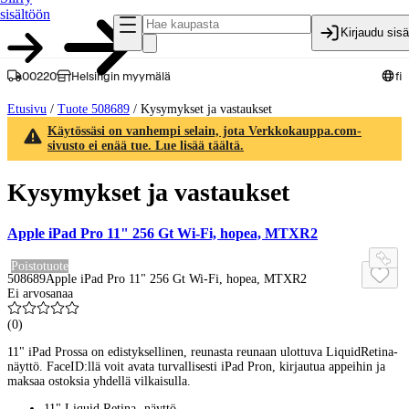
sisältöön
Kirjaudu sis
00220
Helsingin myymälä
fi
Etusivu
/
Tuote 508689
/
Kysymykset ja vastaukset
Käytössäsi on vanhempi selain, jota Verkkokauppa.com-
sivusto ei enää tue. Lue lisää täältä.
Kysymykset ja vastaukset
Apple iPad Pro 11" 256 Gt Wi-Fi, hopea, MTXR2
Poistotuote
508689
Apple iPad Pro 11" 256 Gt Wi-Fi, hopea, MTXR2
Ei arvosanaa
(
0
)
11" iPad Prossa on edistyksellinen, reunasta reunaan ulottuva LiquidRetina‐
näyttö. FaceID:llä voit avata turvallisesti iPad Pron, kirjautua appeihin ja
maksaa ostoksia yhdellä vilkaisulla.
11" Liquid Retina -näyttö