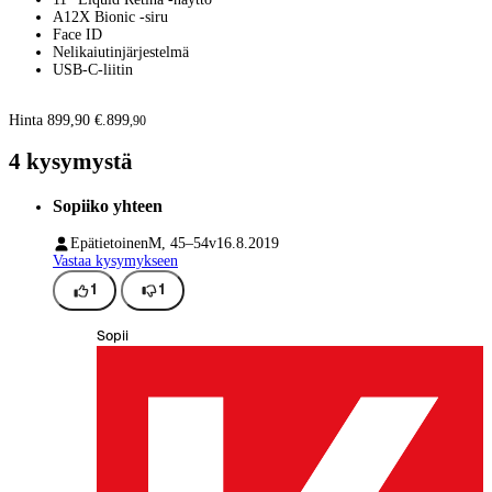
A12X Bionic -siru
Face ID
Nelikaiutinjärjestelmä
USB-C-liitin
Hinta 899,90 €.
899
,
90
4 kysymystä
Sopiiko yhteen
Epätietoinen
M, 45–54v
16.8.2019
Vastaa kysymykseen
1
1
Sopii