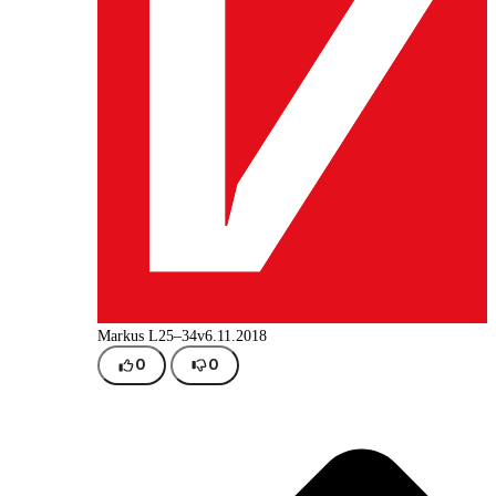
Markus L
25–34v
6.11.2018
0
0