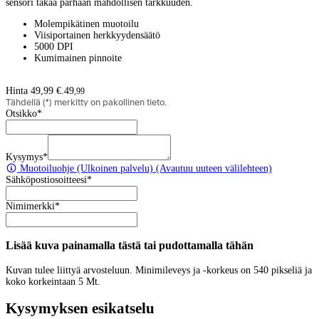
sensori takaa parhaan mahdollisen tarkkuuden.
Molempikätinen muotoilu
Viisiportainen herkkyydensäätö
5000 DPI
Kumimainen pinnoite
Hinta 49,99 €.
49
,
99
Tähdellä (
*
) merkitty on pakollinen tieto.
Otsikko
*
Kysymys
*
Muotoiluohje
(Ulkoinen palvelu) (Avautuu uuteen välilehteen)
Sähköpostiosoitteesi
*
Nimimerkki
*
Lisää kuva painamalla tästä tai pudottamalla tähän
Kuvan tulee liittyä arvosteluun. Minimileveys ja -korkeus on 540 pikseliä ja
koko korkeintaan 5 Mt.
Kysymyksen esikatselu