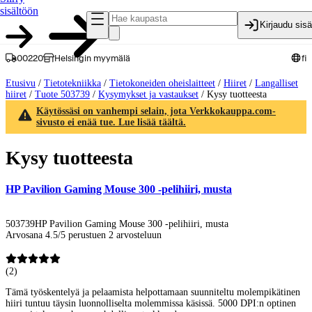
sisältöön
Kirjaudu sis
00220
Helsingin myymälä
fi
Etusivu
/
Tietotekniikka
/
Tietokoneiden oheislaitteet
/
Hiiret
/
Langalliset
hiiret
/
Tuote 503739
/
Kysymykset ja vastaukset
/
Kysy tuotteesta
Käytössäsi on vanhempi selain, jota Verkkokauppa.com-
sivusto ei enää tue. Lue lisää täältä.
Kysy tuotteesta
HP Pavilion Gaming Mouse 300 -pelihiiri, musta
503739
HP Pavilion Gaming Mouse 300 -pelihiiri, musta
Arvosana 4.5/5 perustuen 2 arvosteluun
(
2
)
Tämä työskentelyä ja pelaamista helpottamaan suunniteltu molempikätinen
hiiri tuntuu täysin luonnolliselta molemmissa käsissä. 5000 DPI:n optinen