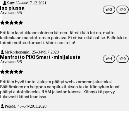
Sami
35–44v
17.12.2021
Iso plussa
3
0
Arvosana 5/5
Erittäin laadukkaan oloinen käteen. Jämäkkää tekoa, muttei
kuitenkaan mahdottoman painava. Ei nitise eikä natise. Pallolukko
toimii moitteettomasti. Voin suositella!
MrKorhonen
M, 25–34v
9.7.2020
Manfrotto PIXI Smart -minijalusta
4
0
Arvosana 5/5
Erittäin hyvä tuote. Jalusta päätyi web-kameran jalustaksi.
Säätäminen on helppoa nappilukituksen takia. Kännykän leuat
päätyi autotelineeksi RAM jalustan kanssa. Kännykkä pysyy
tukevasti kiinni leuoissa.
Pete
M, 45–54v
20.1.2020