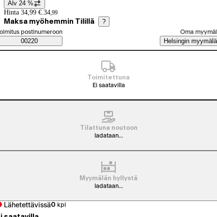
Alv 24 %
Hintatiedot
Hinta 34,99 €.
34
,
99
Maksa myöhemmin Tilillä
?
alitse tilaustapa
oimitus postinumeroon
Oma myymä
Saatavuustiedot
00220
Helsingin myymälä
Toimitettuna
Ei saatavilla
Tilattuna noutoon
ladataan...
Myymälän hyllystä
ladataan...
Lähetettävissä
0
kpl
i saatavilla