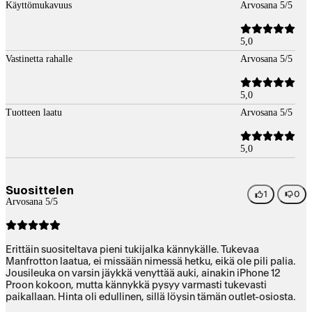
Käyttömukavuus
Arvosana 5/5
5,0
Vastinetta rahalle
Arvosana 5/5
5,0
Tuotteen laatu
Arvosana 5/5
5,0
Suosittelen
1
0
Arvosana 5/5
Erittäin suositeltava pieni tukijalka kännykälle. Tukevaa
Manfrotton laatua, ei missään nimessä hetku, eikä ole pili palia.
Jousileuka on varsin jäykkä venyttää auki, ainakin iPhone 12
Proon kokoon, mutta kännykkä pysyy varmasti tukevasti
paikallaan. Hinta oli edullinen, sillä löysin tämän outlet-osiosta.