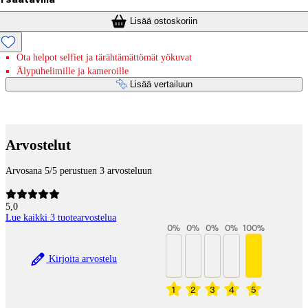
Lisää ostoskoriin
Ota helpot selfiet ja tärähtämättömät yökuvat
Älypuhelimille ja kameroille
Lisää vertailuun
Maksupalvelut
Arvostelut
Arvosana 5/5 perustuen 3 arvosteluun
5,0
Lue kaikki 3 tuotearvostelua
0
%
0
%
0
%
0
%
100
%
Kirjoita arvostelu
1
2
3
4
5