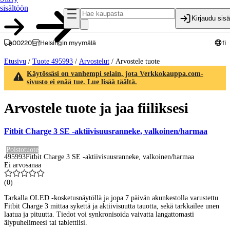
sisältöön
Kirjaudu sis
00220
Helsingin myymälä
fi
Etusivu
/
Tuote 495993
/
Arvostelut
/
Arvostele tuote
Käytössäsi on vanhempi selain, jota Verkkokauppa.com-
sivusto ei enää tue. Lue lisää täältä.
Arvostele tuote ja jaa fiiliksesi
Fitbit Charge 3 SE -aktiivisuusranneke, valkoinen/harmaa
Poistotuote
495993
Fitbit Charge 3 SE -aktiivisuusranneke, valkoinen/harmaa
Ei arvosanaa
(
0
)
Tarkalla OLED -kosketusnäytöllä ja jopa 7 päivän akunkestolla varustettu
Fitbit Charge 3 mittaa sykettä ja aktiivisuutta tauotta, sekä tarkkailee unen
laatua ja pituutta. Tiedot voi synkronisoida vaivatta langattomasti
älypuhelimeesi tai tablettiisi.