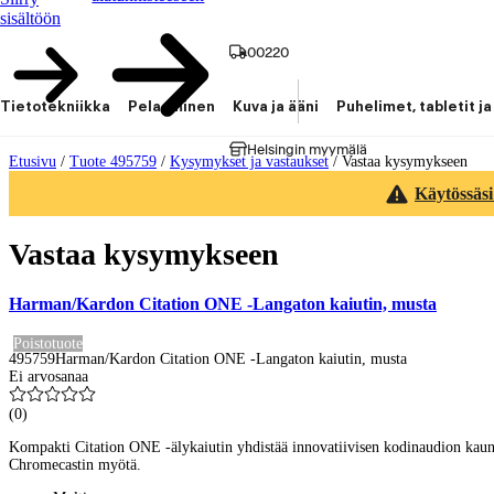
sisältöön
00220
Tietotekniikka
Pelaaminen
Kuva ja ääni
Puhelimet, tabletit ja
Helsingin myymälä
Etusivu
/
Tuote 495759
/
Kysymykset ja vastaukset
/
Vastaa kysymykseen
Käytössäsi
Vastaa kysymykseen
Harman/Kardon Citation ONE -Langaton kaiutin, musta
Poistotuote
495759
Harman/Kardon Citation ONE -Langaton kaiutin, musta
Ei arvosanaa
(
0
)
Kompakti Citation ONE -älykaiutin yhdistää innovatiivisen kodinaudion kaunii
Chromecastin myötä.