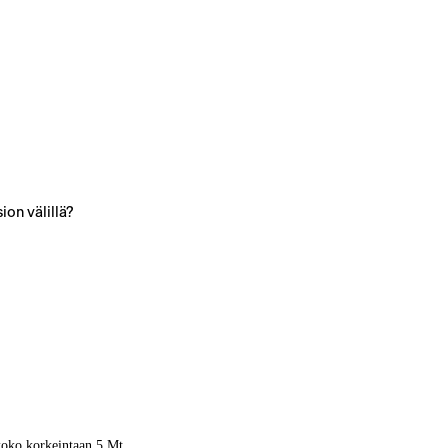
on välillä?
 koko korkeintaan 5 Mt.