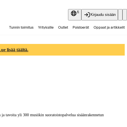
fi
Kirjaudu sisään
Tunnin toimitus
Yrityksille
Outlet
Poistoerät
Oppaat ja artikkelit
Vaihtokauppa
Palvelut
Ajankohtaista
e lisää täältä.
ja tavoita yli 300 musiikin suoratoistopalvelua sisäänrakennetun