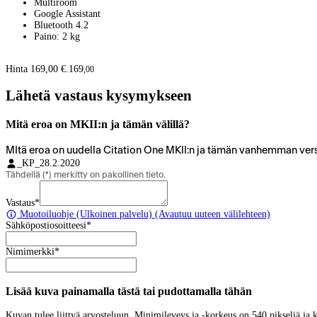
Multiroom
Google Assistant
Bluetooth 4.2
Paino: 2 kg
Hinta 169,00 €.
169
,
00
Lähetä vastaus kysymykseen
Mitä eroa on MKII:n ja tämän välillä?
MItä eroa on uudella Citation One MKII:n ja tämän vanhemman versi
_KP_
28.2.2020
Tähdellä (
*
) merkitty on pakollinen tieto.
Vastaus
*
Muotoiluohje
(Ulkoinen palvelu) (Avautuu uuteen välilehteen)
Sähköpostiosoitteesi
*
Nimimerkki
*
Lisää kuva painamalla tästä tai pudottamalla tähän
Kuvan tulee liittyä arvosteluun. Minimileveys ja -korkeus on 540 pikseliä ja