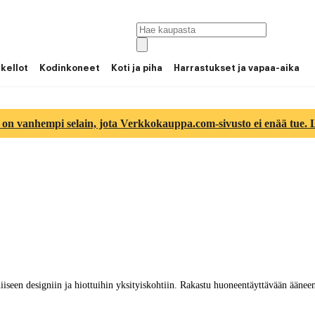
 kellot
Kodinkoneet
Koti ja piha
Harrastukset ja vapaa-aika
 on vanhempi selain, jota Verkkokauppa.com-sivusto ei enää tue. Lu
seen designiin ja hiottuihin yksityiskohtiin. Rakastu huoneentäyttävään ääneen 