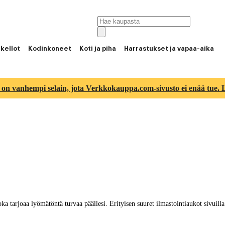
 kellot
Kodinkoneet
Koti ja piha
Harrastukset ja vapaa-aika
 on vanhempi selain, jota Verkkokauppa.com-sivusto ei enää tue. Lu
ka tarjoaa lyömätöntä turvaa päällesi. Erityisen suuret ilmastointiaukot sivuill