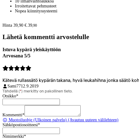
10 ilmanvaihtoaukkoa
Irroitettavat pehmusteet
Nopea kiinnityssysteemi
Hinta 39,90 €.
39
,
90
Lähetä kommentti arvostelulle
Istuva kypärä yleiskäyttöön
Arvosana 5/5
Kätevä rullassätö kypärän takana, hyvä leukahihna jonka säätö koh
Sami77
12.9.2019
Tähdellä (
*
) merkitty on pakollinen tieto.
Otsikko
*
Kommentti
*
Muotoiluohje
(Ulkoinen palvelu) (Avautuu uuteen välilehteen)
Sähköpostiosoitteesi
*
Nimimerkki
*