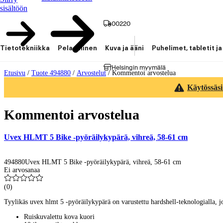
sisältöön
00220
Tietotekniikka
Pelaaminen
Kuva ja ääni
Puhelimet, tabletit ja
Helsingin myymälä
Etusivu
/
Tuote 494880
/
Arvostelut
/
Kommentoi arvostelua
Käytössäsi
Kommentoi arvostelua
Uvex HLMT 5 Bike -pyöräilykypärä, vihreä, 58-61 cm
494880
Uvex HLMT 5 Bike -pyöräilykypärä, vihreä, 58-61 cm
Ei arvosanaa
(
0
)
Tyylikäs uvex hlmt 5 -pyöräilykypärä on varustettu hardshell-teknologialla, jo
Ruiskuvalettu kova kuori