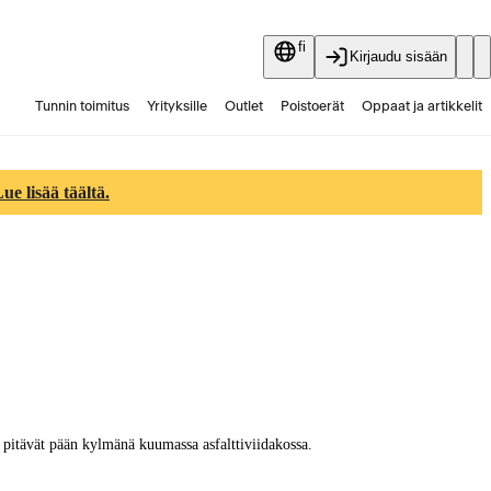
fi
Kirjaudu sisään
Tunnin toimitus
Yrityksille
Outlet
Poistoerät
Oppaat ja artikkelit
Vaihtokauppa
Palvelut
Ajankohtaista
e lisää täältä.
a pitävät pään kylmänä kuumassa asfalttiviidakossa.