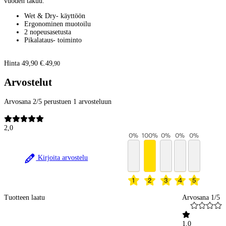
vuoden takuu.
Wet & Dry- käyttöön
Ergonominen muotoilu
2 nopeusasetusta
Pikalataus- toiminto
Hinta 49,90 €.
49
,
90
Arvostelut
Arvosana 2/5 perustuen 1 arvosteluun
2,0
0
%
100
%
0
%
0
%
0
%
Kirjoita arvostelu
1
2
3
4
5
Tuotteen laatu
Arvosana 1/5
1,0