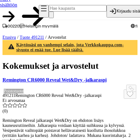
sisältöön
Kirjaudu sis
00220
Helsingin myymälä
fi
Etusivu
/
Tuote 491211
/
Arvostelut
Käytössäsi on vanhempi selain, jota Verkkokauppa.com-
sivusto ei enää tue. Lue lisää täältä.
Kokemukset ja arvostelut
Remington CR6000 Reveal Wet&Dry -jalkaraspi
Poistotuote
491211
Remington CR6000 Reveal Wet&Dry -jalkaraspi
Ei arvosanaa
(
0
)
Remington Reveal jalkaraspi Wet&Dry on ehdoton lisäys
kauneusrutiineihin. Jalkaraspia voidaan käyttää suihkussa ja kylvyssä.
Vesipestävät vaihtopäät poistavat hellävaraisesti kuollutta ihosolukkoa
(erittäin karhea ja karhea). Johdoton/ ladattava. Mukana kuorintaharja. 2