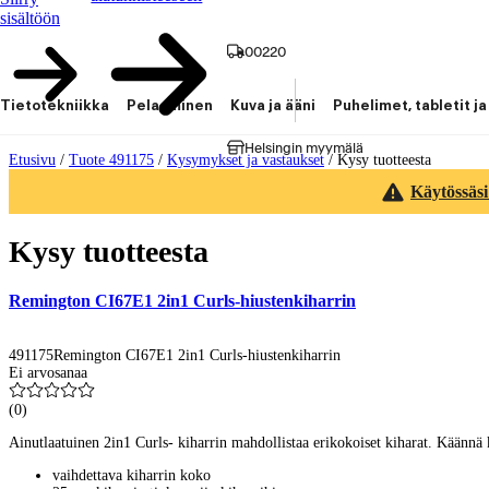
sisältöön
00220
Tietotekniikka
Pelaaminen
Kuva ja ääni
Puhelimet, tabletit ja
Helsingin myymälä
Etusivu
/
Tuote 491175
/
Kysymykset ja vastaukset
/
Kysy tuotteesta
Käytössäsi
Kysy tuotteesta
Remington CI67E1 2in1 Curls-hiustenkiharrin
491175
Remington CI67E1 2in1 Curls-hiustenkiharrin
Ei arvosanaa
(
0
)
Ainutlaatuinen 2in1 Curls- kiharrin mahdollistaa erikokoiset kiharat. Käännä
vaihdettava kiharrin koko