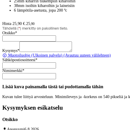
25mm kiharrin tiukempiin kiharoihin
38mm isoihin kiharoihin ja laineisiin
6 lämpötila-asetusta, jopa 200 ºc
Hinta 25,90 €.
25
,
90
Tähdellä (
*
) merkitty on pakollinen tieto.
Otsikko
*
Kysymys
*
Muotoiluohje
(Ulkoinen palvelu) (Avautuu uuteen välilehteen)
Sähköpostiosoitteesi
*
Nimimerkki
*
Lisää kuva painamalla tästä tai pudottamalla tähän
Kuvan tulee liittyä arvosteluun. Minimileveys ja -korkeus on 540 pikseliä ja
Kysymyksen esikatselu
Otsikko
Anonyymi
6.8.2026