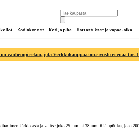
 kellot
Kodinkoneet
Koti ja piha
Harrastukset ja vapaa-aika
 on vanhempi selain, jota Verkkokauppa.com-sivusto ei enää tue. Lu
 kihartimen kärkiosasta ja valitse joko 25 mm tai 38 mm. 6 lämpötilaa, jopa 20