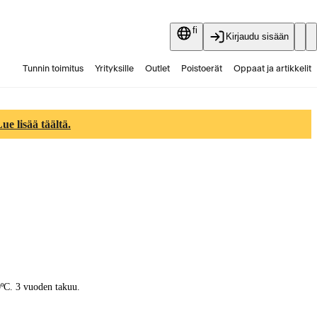
fi
Kirjaudu sisään
Tunnin toimitus
Yrityksille
Outlet
Poistoerät
Oppaat ja artikkelit
Vaihtokauppa
Palvelut
Ajankohtaista
e lisää täältä.
0ºC. 3 vuoden takuu.