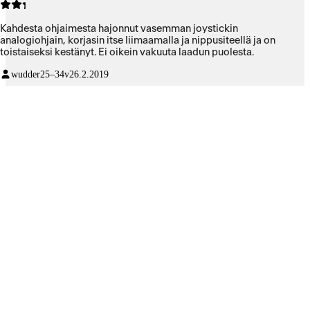
Kahdesta ohjaimesta hajonnut vasemman joystickin
analogiohjain, korjasin itse liimaamalla ja nippusiteellä ja on
toistaiseksi kestänyt. Ei oikein vakuuta laadun puolesta.
wudder
25–34v
26.2.2019