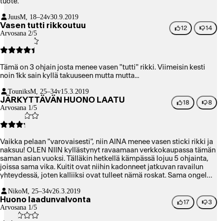
tuote.
Juus
M, 18–24v
30.9.2019
Vasen tutti rikkoutuu
12
14
Arvosana 2/5
Tämä on 3 ohjain josta menee vasen "tutti" rikki. Viimeisin kesti
noin 1kk sain kyllä takuuseen mutta mutta...
Touniks
M, 25–34v
15.3.2019
JÄRKYTTÄVÄN HUONO LAATU
18
8
Arvosana 1/5
Vaikka pelaan "varovaisesti", niin AINA menee vasen sticki rikki ja
naksuu! OLEN NIIN kyllästynyt ravaamaan verkkokaupassa tämän
saman asian vuoksi. Tälläkin hetkellä kämpässä lojuu 5 ohjainta,
joissa sama vika. Kuitit ovat niihin kadonneet jatkuvan ravailun
yhteydessä, joten kalliiksi ovat tulleet nämä roskat. Sama ongelma
on myös veljelläni eli vasen stick murtuu. Nykyään joutuu
Niko
M, 25–34v
26.3.2019
pitämään aina pelatessaan varalla ylimääräistä ohjainta, koska on
Huono laadunvalvonta
enemmän sääntö kuin poikkeus, että vasen stick murtuu yllättäen.
17
3
Arvosana 1/5
Miten voi tällaisellä roskalla olla niin suuri hinta?????