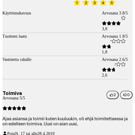
1
2
3
4
5
Käyttömukavuus
Arvosana 3.8/5
3,8
Tuotteen laatu
Arvosana 1.8/5
1,8
Vastinetta rahalle
Arvosana 2.6/5
2,6
Toimiva
2
0
Arvosana 5/5
Ajaa asiansa ja toimii kuten kuuluukin, oli ehjä toimitettaessa ja
on edelleen toimiva. Uusi on aian uusi,
Poju
N, 17 tai alle
28.4.2019