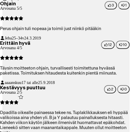
Ohjain
3
1
Arvosana 5/5
Perus ohjain tuli nopeaa ja toimii just niinkö pitääkin
Jeba
25–34v
24.3.2019
Erittäin hyvä
12
10
Arvosana 4/5
Täysin moitteeton ohjain, turvallisesti toimitettuna hyvässä
paketissa. Toimituksen hitaudesta kuitenkin pientä miinusta.
aaaanskuu
17 tai alle
25.9.2018
Kestävyys puuttuu
2
0
Arvosana 2/5
Dpadilla oikealle painaessa tekee ns. Tuplaklikkauksen eli hyppää
valikoissa aina yhden yli. B ja Y palautuu painalluksesta hitaasti.
Kahden viikon käytön jälkeen ilmenivät huomattavat epäkohdat.
Lieneekö sitten vaan maanantaikappale. Muuten ollut moitteeton