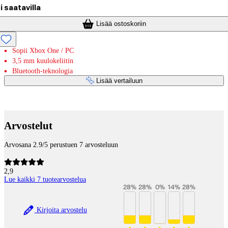
i saatavilla
Lisää ostoskoriin
Sopii Xbox One / PC
3,5 mm kuulokeliitin
Bluetooth-teknologia
Lisää vertailuun
Maksupalvelut
Arvostelut
Arvosana 2.9/5 perustuen 7 arvosteluun
2,9
Lue kaikki 7 tuotearvostelua
28
%
28
%
0
%
14
%
28
%
Kirjoita arvostelu