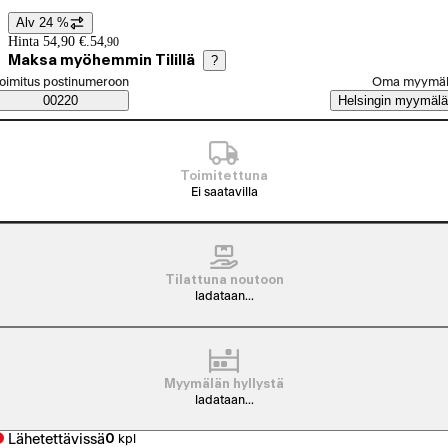
Alv 24 %
Hintatiedot
Hinta 54,90 €.
54
,
90
Maksa myöhemmin Tilillä
?
alitse tilaustapa
oimitus postinumeroon
Oma myymä
Saatavuustiedot
00220
Helsingin myymälä
Toimitettuna
Ei saatavilla
Tilattuna noutoon
ladataan...
Myymälän hyllystä
ladataan...
Lähetettävissä
0
kpl