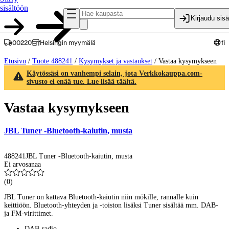
sisältöön
Kirjaudu sis
00220
Helsingin myymälä
fi
Etusivu
/
Tuote 488241
/
Kysymykset ja vastaukset
/
Vastaa kysymykseen
Käytössäsi on vanhempi selain, jota Verkkokauppa.com-
sivusto ei enää tue. Lue lisää täältä.
Vastaa kysymykseen
JBL Tuner -Bluetooth-kaiutin, musta
488241
JBL Tuner -Bluetooth-kaiutin, musta
Ei arvosanaa
(
0
)
JBL Tuner on kattava Bluetooth-kaiutin niin mökille, rannalle kuin
keittiöön. Bluetooth-yhteyden ja -toiston lisäksi Tuner sisältää mm. DAB-
ja FM-virittimet.
DAB-radio