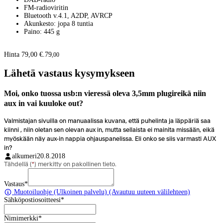
FM-radioviritin
Bluetooth v.4.1, A2DP, AVRCP
Akunkesto: jopa 8 tuntia
Paino: 445 g
Hinta 79,00 €.
79
,
00
Lähetä vastaus kysymykseen
Moi, onko tuossa usb:n vieressä oleva 3,5mm plugireikä niin
aux in vai kuuloke out?
Valmistajan sivuilla on manuaalissa kuvana, että puhelinta ja läppäriä saa
kiinni , niin oletan sen olevan aux in, mutta sellaista ei mainita missään, eikä
myöskään näy aux-in nappia ohjauspanelissa. Eli onko se siis varmasti AUX
in?
alkumeri
20.8.2018
Tähdellä (
*
) merkitty on pakollinen tieto.
Vastaus
*
Muotoiluohje
(Ulkoinen palvelu) (Avautuu uuteen välilehteen)
Sähköpostiosoitteesi
*
Nimimerkki
*