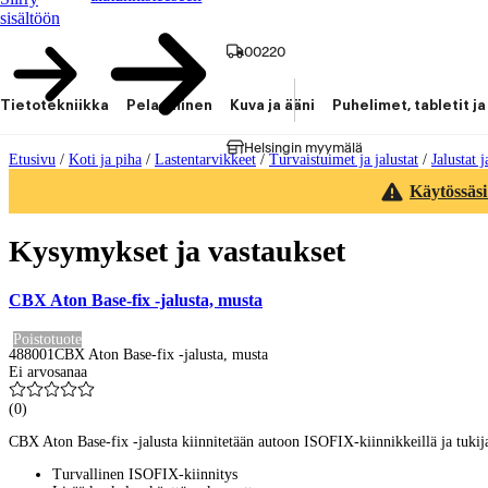
sisältöön
00220
Tietotekniikka
Pelaaminen
Kuva ja ääni
Puhelimet, tabletit ja
Helsingin myymälä
Etusivu
/
Koti ja piha
/
Lastentarvikkeet
/
Turvaistuimet ja jalustat
/
Jalustat j
Käytössäsi
Kysymykset ja vastaukset
CBX Aton Base-fix -jalusta, musta
Poistotuote
488001
CBX Aton Base-fix -jalusta, musta
Ei arvosanaa
(
0
)
CBX Aton Base-fix -jalusta kiinnitetään autoon ISOFIX-kiinnikkeillä ja tukija
Turvallinen ISOFIX-kiinnitys