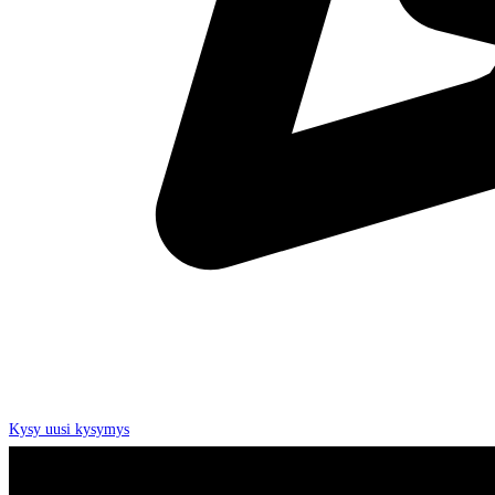
Kysy uusi kysymys
Alatunniste