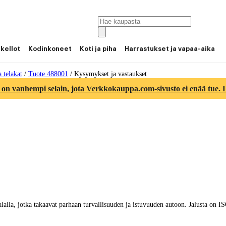
 kellot
Kodinkoneet
Koti ja piha
Harrastukset ja vapaa-aika
a telakat
/
Tuote 488001
/
Kysymykset ja vastaukset
 on vanhempi selain, jota Verkkokauppa.com-sivusto ei enää tue. Lu
lalla, jotka takaavat parhaan turvallisuuden ja istuvuuden autoon. Jalusta on I