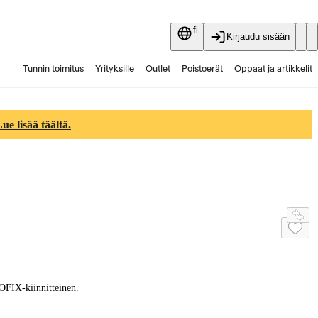
fi
Kirjaudu sisään
Tunnin toimitus
Yrityksille
Outlet
Poistoerät
Oppaat ja artikkelit
Vaihtokauppa
Palvelut
Ajankohtaista
e lisää täältä.
SOFIX-kiinnitteinen.