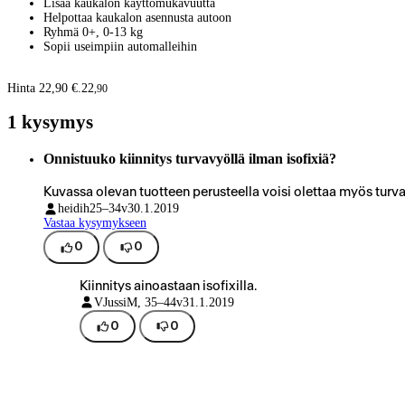
Lisää kaukalon käyttömukavuutta
Helpottaa kaukalon asennusta autoon
Ryhmä 0+, 0-13 kg
Sopii useimpiin automalleihin
Hinta 22,90 €.
22
,
90
1 kysymys
Onnistuuko kiinnitys turvavyöllä ilman isofixiä?
Kuvassa olevan tuotteen perusteella voisi olettaa myös turva
heidih
25–34v
30.1.2019
Vastaa kysymykseen
0
0
Kiinnitys ainoastaan isofixilla.
VJussi
M, 35–44v
31.1.2019
0
0