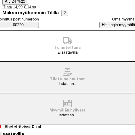
Alv 24 %
Hintatiedot
Hinta 14,99 €.
14
,
99
Maksa myöhemmin Tilillä
?
alitse tilaustapa
oimitus postinumeroon
Oma myymä
Saatavuustiedot
00220
Helsingin myymälä
Toimitettuna
Ei saatavilla
Tilattuna noutoon
ladataan...
Myymälän hyllystä
ladataan...
Lähetettävissä
0
kpl
i saatavilla