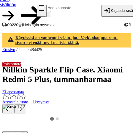
sisältöön
Kirjaudu sis
00220
Helsingin myymälä
fi
Käytössäsi on vanhempi selain, jota Verkkokauppa.com-
sivusto ei enää tue. Lue lisää täältä.
Etusivu
/
Tuote 484425
Poistotuote
Nillkin Sparkle Flip Case, Xiaomi
Redmi 5 Plus, tummanharmaa
Ei arvosanaa
Arvostele tuote
1
kysymys
Tuotteen kuvat ja videot
Katso tuotekuva 2
Katso tuotekuva 1