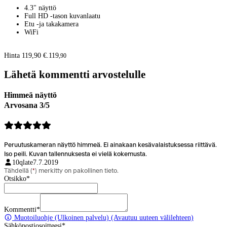
4.3" näyttö
Full HD -tason kuvanlaatu
Etu -ja takakamera
WiFi
Hinta 119,90 €.
119
,
90
Lähetä kommentti arvostelulle
Himmeä näyttö
Arvosana 3/5
Peruutuskameran näyttö himmeä. Ei ainakaan kesävalaistuksessa riittävä.
Iso peili. Kuvan tallennuksesta ei vielä kokemusta.
10qlate
7.7.2019
Tähdellä (
*
) merkitty on pakollinen tieto.
Otsikko
*
Kommentti
*
Muotoiluohje
(Ulkoinen palvelu) (Avautuu uuteen välilehteen)
Sähköpostiosoitteesi
*