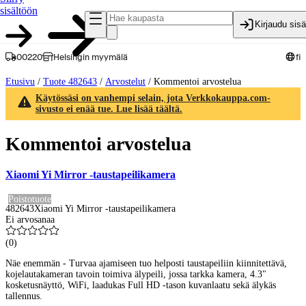
sisältöön
Kirjaudu sis
00220
Helsingin myymälä
fi
Etusivu
/
Tuote 482643
/
Arvostelut
/
Kommentoi arvostelua
Käytössäsi on vanhempi selain, jota Verkkokauppa.com-
sivusto ei enää tue. Lue lisää täältä.
Kommentoi arvostelua
Xiaomi Yi Mirror -taustapeilikamera
Poistotuote
482643
Xiaomi Yi Mirror -taustapeilikamera
Ei arvosanaa
(
0
)
Näe enemmän - Turvaa ajamiseen tuo helposti taustapeiliin kiinnitettävä,
kojelautakameran tavoin toimiva älypeili, jossa tarkka kamera, 4.3"
kosketusnäyttö, WiFi, laadukas Full HD -tason kuvanlaatu sekä älykäs
tallennus.