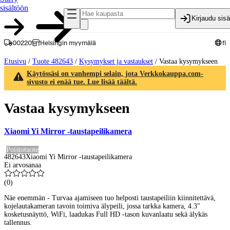
sisältöön
Kirjaudu sis
00220
Helsingin myymälä
fi
Etusivu
/
Tuote 482643
/
Kysymykset ja vastaukset
/
Vastaa kysymykseen
Käytössäsi on vanhempi selain, jota Verkkokauppa.com-
sivusto ei enää tue. Lue lisää täältä.
Vastaa kysymykseen
Xiaomi Yi Mirror -taustapeilikamera
Poistotuote
482643
Xiaomi Yi Mirror -taustapeilikamera
Ei arvosanaa
(
0
)
Näe enemmän - Turvaa ajamiseen tuo helposti taustapeiliin kiinnitettävä,
kojelautakameran tavoin toimiva älypeili, jossa tarkka kamera, 4.3"
kosketusnäyttö, WiFi, laadukas Full HD -tason kuvanlaatu sekä älykäs
tallennus.