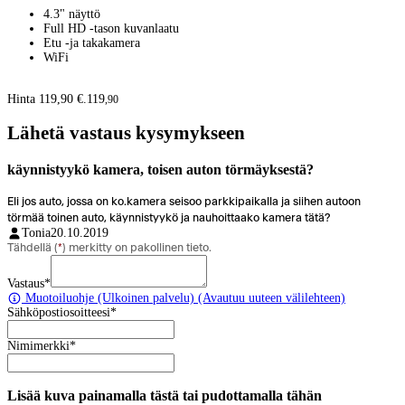
4.3" näyttö
Full HD -tason kuvanlaatu
Etu -ja takakamera
WiFi
Hinta 119,90 €.
119
,
90
Lähetä vastaus kysymykseen
käynnistyykö kamera, toisen auton törmäyksestä?
Eli jos auto, jossa on ko.kamera seisoo parkkipaikalla ja siihen autoon
törmää toinen auto, käynnistyykö ja nauhoittaako kamera tätä?
Tonia
20.10.2019
Tähdellä (
*
) merkitty on pakollinen tieto.
Vastaus
*
Muotoiluohje
(Ulkoinen palvelu) (Avautuu uuteen välilehteen)
Sähköpostiosoitteesi
*
Nimimerkki
*
Lisää kuva painamalla tästä tai pudottamalla tähän