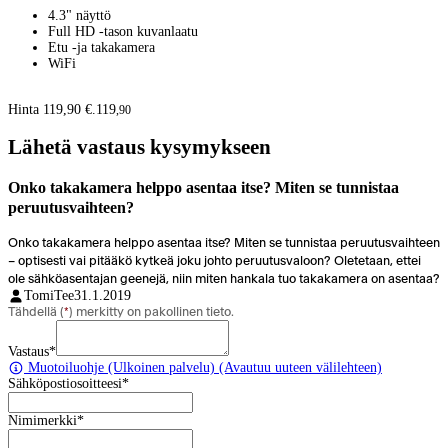
4.3" näyttö
Full HD -tason kuvanlaatu
Etu -ja takakamera
WiFi
Hinta 119,90 €.
119
,
90
Lähetä vastaus kysymykseen
Onko takakamera helppo asentaa itse? Miten se tunnistaa
peruutusvaihteen?
Onko takakamera helppo asentaa itse? Miten se tunnistaa peruutusvaihteen
– optisesti vai pitääkö kytkeä joku johto peruutusvaloon? Oletetaan, ettei
ole sähköasentajan geenejä, niin miten hankala tuo takakamera on asentaa?
TomiTee
31.1.2019
Tähdellä (
*
) merkitty on pakollinen tieto.
Vastaus
*
Muotoiluohje
(Ulkoinen palvelu) (Avautuu uuteen välilehteen)
Sähköpostiosoitteesi
*
Nimimerkki
*