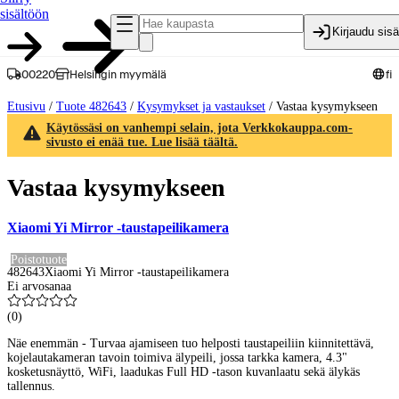
sisältöön
Kirjaudu sis
00220
Helsingin myymälä
fi
Etusivu
/
Tuote 482643
/
Kysymykset ja vastaukset
/
Vastaa kysymykseen
Käytössäsi on vanhempi selain, jota Verkkokauppa.com-
sivusto ei enää tue. Lue lisää täältä.
Vastaa kysymykseen
Xiaomi Yi Mirror -taustapeilikamera
Poistotuote
482643
Xiaomi Yi Mirror -taustapeilikamera
Ei arvosanaa
(
0
)
Näe enemmän - Turvaa ajamiseen tuo helposti taustapeiliin kiinnitettävä,
kojelautakameran tavoin toimiva älypeili, jossa tarkka kamera, 4.3"
kosketusnäyttö, WiFi, laadukas Full HD -tason kuvanlaatu sekä älykäs
tallennus.