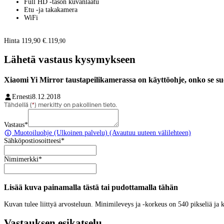
Full HD -tason kuvanlaatu
Etu -ja takakamera
WiFi
Hinta 119,90 €.
119
,
90
Lähetä vastaus kysymykseen
Xiaomi Yi Mirror taustapeilikamerassa on käyttöohje, onko se s
Ernesti
8.12.2018
Tähdellä (
*
) merkitty on pakollinen tieto.
Vastaus
*
Muotoiluohje
(Ulkoinen palvelu) (Avautuu uuteen välilehteen)
Sähköpostiosoitteesi
*
Nimimerkki
*
Lisää kuva painamalla tästä tai pudottamalla tähän
Kuvan tulee liittyä arvosteluun. Minimileveys ja -korkeus on 540 pikseliä ja
Vastauksen esikatselu