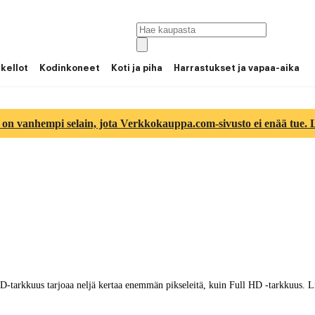
 kellot
Kodinkoneet
Koti ja piha
Harrastukset ja vapaa-aika
 on vanhempi selain, jota Verkkokauppa.com-sivusto ei enää tue. Lu
arkkuus tarjoaa neljä kertaa enemmän pikseleitä, kuin Full HD -tarkkuus. Lisäk