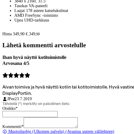
3840 x 2160, 31.5"
Tasokas VA-paneeli
Laajat 178 asteen katselukulmat
AMD FreeSync -toiminto
Upea UHD-tarkkuus
Hinta 349,90 €.
349
,
90
Lähetä kommentti arvostelulle
Ihan hyvä näyttö kotitoimistolle
Arvosana 4/5
Aivan toimiva ja hyvä näyttö kotiin tai kotitoimistolle. Hyvä vastine
DisplayPortiin.
JPee
23.7.2019
Tähdellä (
*
) merkitty on pakollinen tieto.
Otsikko
*
Kommentti
*
Muotoiluohje
(Ulkoinen palvelu) (Avautuu uuteen välilehteen)