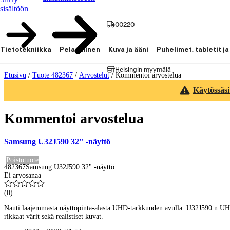
sisältöön
00220
Tietotekniikka
Pelaaminen
Kuva ja ääni
Puhelimet, tabletit ja
Helsingin myymälä
Etusivu
/
Tuote 482367
/
Arvostelut
/
Kommentoi arvostelua
Käytössäsi
Kommentoi arvostelua
Samsung U32J590 32" -näyttö
Poistotuote
482367
Samsung U32J590 32" -näyttö
Ei arvosanaa
(
0
)
Nauti laajemmasta näyttöpinta-alasta UHD-tarkkuuden avulla. U32J590:n UHD-t
rikkaat värit sekä realistiset kuvat.