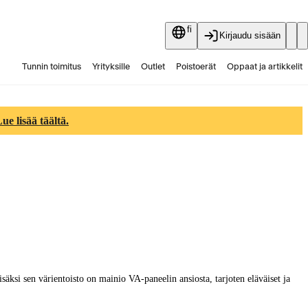
fi
Kirjaudu sisään
Tunnin toimitus
Yrityksille
Outlet
Poistoerät
Oppaat ja artikkelit
Vaihtokauppa
Palvelut
Ajankohtaista
e lisää täältä.
si sen värientoisto on mainio VA-paneelin ansiosta, tarjoten eläväiset ja