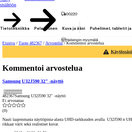
sisältöön
00220
Tietotekniikka
Pelaaminen
Kuva ja ääni
Puhelimet, tabletit ja
Helsingin myymälä
Etusivu
/
Tuote 482367
/
Arvostelut
/
Kommentoi arvostelua
Käytössäsi
Kommentoi arvostelua
Samsung U32J590 32" -näyttö
Poistotuote
482367
Samsung U32J590 32" -näyttö
Ei arvosanaa
(
0
)
Nauti laajemmasta näyttöpinta-alasta UHD-tarkkuuden avulla. U32J590:n UHD-t
rikkaat värit sekä realistiset kuvat.