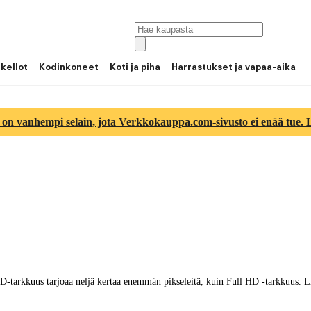
 kellot
Kodinkoneet
Koti ja piha
Harrastukset ja vapaa-aika
 on vanhempi selain, jota Verkkokauppa.com-sivusto ei enää tue. Lu
arkkuus tarjoaa neljä kertaa enemmän pikseleitä, kuin Full HD -tarkkuus. Lisäk