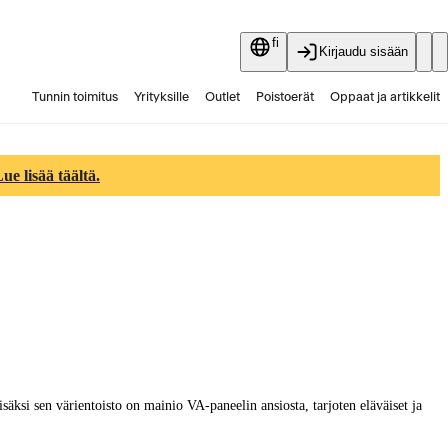
fi
Kirjaudu sisään
Tunnin toimitus
Yrityksille
Outlet
Poistoerät
Oppaat ja artikkelit
Vaihtokauppa
Palvelut
Ajankohtaista
e lisää täältä.
si sen värientoisto on mainio VA-paneelin ansiosta, tarjoten eläväiset ja