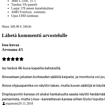
3840 x 2160, 31.5"
Tasokas VA-paneeli
Laajat 178 asteen katselukulmat
AMD FreeSync -toiminto
Upea UHD-tarkkuus
Hinta 349,90 €.
349
,
90
Lähetä kommentti arvostelulle
Isoa kuvaa
Arvosana 4/5
Iso terävä 4K-kuva kapeilla kehyksillä.
Ainoastaan jalustan korkeuden säätöä kaipaisi, ja monitoria voi j
Ainoa ohjauspainike on näytön takan, mutta kuvan säätöjä ei käy
Displayportin kanssa oli aluksi hankaluutta saada näyttö heräämää
painamista, mutta Linux--kannettavan kanssa siihen löytyi lopulta k
ergonomi
29.11.2018