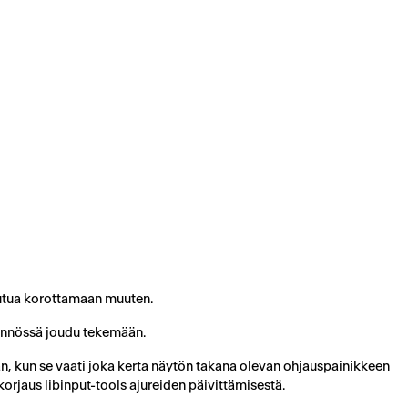
outua korottamaan muuten.
tännössä joudu tekemään.
n, kun se vaati joka kerta näytön takana olevan ohjauspainikkeen
orjaus libinput-tools ajureiden päivittämisestä.