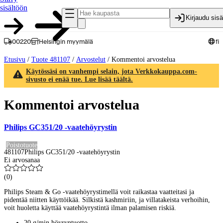
sisältöön
Kirjaudu sis
00220
Helsingin myymälä
fi
Etusivu
/
Tuote 481107
/
Arvostelut
/
Kommentoi arvostelua
Käytössäsi on vanhempi selain, jota Verkkokauppa.com-
sivusto ei enää tue. Lue lisää täältä.
Kommentoi arvostelua
Philips GC351/20 -vaatehöyrystin
Poistotuote
481107
Philips GC351/20 -vaatehöyrystin
Ei arvosanaa
(
0
)
Philips Steam & Go -vaatehöyrystimellä voit raikastaa vaatteitasi ja
pidentää niitten käyttöikää. Silkistä kashmiriin, ja villatakeista verhoihin,
voit huoletta käyttää vaatehöyrystintä ilman palamisen riskiä.
20 g/min höyryntuotto