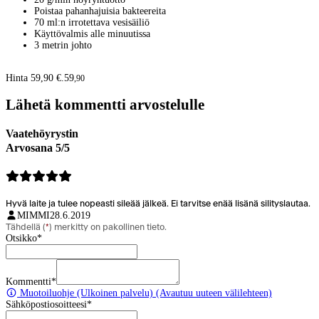
Poistaa pahanhajuisia bakteereita
70 ml:n irrotettava vesisäiliö
Käyttövalmis alle minuutissa
3 metrin johto
Hinta 59,90 €.
59
,
90
Lähetä kommentti arvostelulle
Vaatehöyrystin
Arvosana 5/5
Hyvä laite ja tulee nopeasti sileää jälkeä. Ei tarvitse enää lisänä silityslautaa.
MIMMI
28.6.2019
Tähdellä (
*
) merkitty on pakollinen tieto.
Otsikko
*
Kommentti
*
Muotoiluohje
(Ulkoinen palvelu) (Avautuu uuteen välilehteen)
Sähköpostiosoitteesi
*