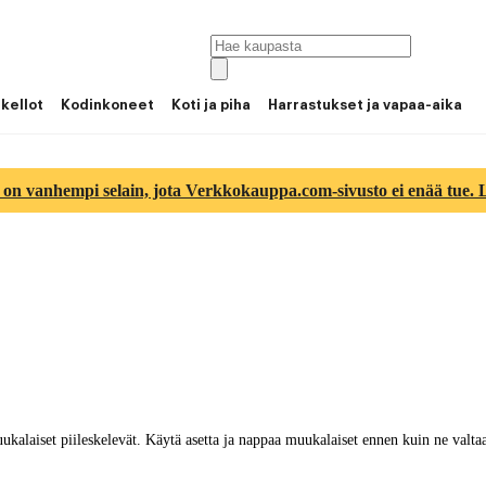
 kellot
Kodinkoneet
Koti ja piha
Harrastukset ja vapaa-aika
 on vanhempi selain, jota Verkkokauppa.com-sivusto ei enää tue. Lu
uukalaiset piileskelevät. Käytä asetta ja nappaa muukalaiset ennen kuin ne valt