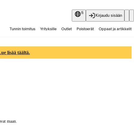
fi
Kirjaudu sisään
Tunnin toimitus
Yrityksille
Outlet
Poistoerät
Oppaat ja artikkelit
Vaihtokauppa
Palvelut
Ajankohtaista
e lisää täältä.
aavat maan.