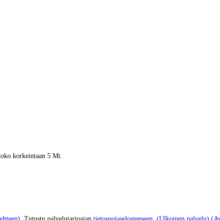
 koko korkeintaan 5 Mt.
ehteen)
. Tutustu palvelutarjoajan
tietosuojaselosteeseen.
(Ulkoinen palvelu) (Av