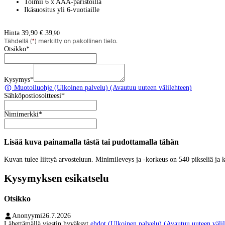
Toimii 6 x AAA-paristoilla
Ikäsuositus yli 6-vuotiaille
Hinta 39,90 €.
39
,
90
Tähdellä (
*
) merkitty on pakollinen tieto.
Otsikko
*
Kysymys
*
Muotoiluohje
(Ulkoinen palvelu) (Avautuu uuteen välilehteen)
Sähköpostiosoitteesi
*
Nimimerkki
*
Lisää kuva painamalla tästä tai pudottamalla tähän
Kuvan tulee liittyä arvosteluun. Minimileveys ja -korkeus on 540 pikseliä ja
Kysymyksen esikatselu
Otsikko
Anonyymi
26.7.2026
Lähettämällä viestin hyväksyt
ehdot
(Ulkoinen palvelu) (Avautuu uuteen välil