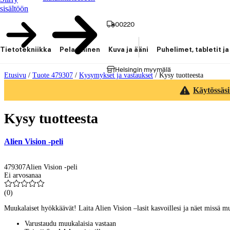
sisältöön
00220
Tietotekniikka
Pelaaminen
Kuva ja ääni
Puhelimet, tabletit ja
Helsingin myymälä
Etusivu
/
Tuote 479307
/
Kysymykset ja vastaukset
/
Kysy tuotteesta
Käytössäsi
Kysy tuotteesta
Alien Vision -peli
479307
Alien Vision -peli
Ei arvosanaa
(
0
)
Muukalaiset hyökkäävät! Laita Alien Vision –lasit kasvoillesi ja näet missä m
Varustaudu muukalaisia vastaan