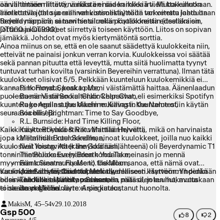
ääniliittimeen liitettynä näistä ei saa kaikkea irti. Mutta kunnon
on vähintään riittävä, vaikka en näiden mikkiä vielä kokeillutkaan.
äänikortilla (tai suoraan vahvistimesta) näitä voi verrata laadultaan
Irrotettava johto ja erillinen konsolikäyttöön tarkoitettu johto on
Beyerdynamicin saman hintaluokan kuulokkeisiin (itselläni on
todella näppärä, ei tarvitse siirrellä pöytäkonetta edestakaisin,
DT660 ja DT990).
jotta saa kuulokkeet siirrettyä toiseen käyttöön. Liitos on sopivan
jämäkkä. Johdot ovat myös kiertymätöntä sorttia.
Ainoa miinus on se, että en ole saanut säädettyä kuulokkeita niin,
etteivät ne painaisi jonkun verran korvia. Kuulokkeissa voi säätää
sekä pannan pituutta että leveyttä, mutta siitä huolimatta tyynyt
tuntuvat turhan kovilta (varsinkin Beyereihin verrattuna). Ilman tätä
kuulokkeet olisivat 5/5. Pelkkään kuunteluun kuulokemikkiä ei
kannata hommata, koska puomi väistämättä haittaa. Äänenlaadun
Pink Floyd: Speak to Me,
puolesta nämä siihen kuitenkin kelpaavat, eli esimerkiksi Spotifyn
Buena Vista Social Club: Chan Chan,
kuuntelu koneella sujuu oikein mukavasti. Kuuntelutestiin käytän
Rage Against the Machine: Killing in the Name of,
seuraavia biisejä:
Bocelli / Brightman: Time to Say Goodbye,
R.L. Burnside: Hard Time Killing Floor,
Kaikki näytteet kuulostivat vähintään hyvältä, mikä on harvinaista
Kauko Röyhkä & Riku Mattila: Helvetti,
jopa kalliimmille kuulokkeille, ainoat kuulokkeet, joilla nuo kaikki
Metallica: Enter Sandman,
kuulosivat loistavilta (kännykkä äänilähteenä) oli Beyerdynamic T1
Neil Young: After the Goldrush,
tonnin hintaluokassa (näiden kohdalla meinasin jo mennä
The Police: Every Breath You Take,
myymään toisen munuaiseni). Uskallan sanoa, että nämä ovat
Frank Sinatra: Fly Me to the Moon,
varsin pätevät yleiskuulokkeet kaikenlaiseen käyttöön. Yhdenkään
Kuulokkeet siis täyttävt tarpeeni täydellisesti. Harvemmin pidän
Joe Satriani: Oriental Melody,
biisin kohdalla ei päästy parhaaseen, mitä olen kuullut, mutta
edes kuulokkeita tuntikausia kerralla päässä, joten mukavuuskaan
The Kinks: Waterloo Sunset,
toisaalta yksikään näyte ei siis kuulostanut huonolta.
ei ole iso ongelma.
Jean-Michel Jarre: Arpegiateur,
Joy Division: Day of the Lords.
Makis
M, 45–54v
29.10.2018
Gsp 500
8
2