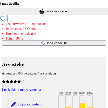
i saatavilla
Lisää ostoskoriin
Taajuusvaste: 10 - 30 000 Hz
Impedanssi: 28 Ohmia
Ergonominen rakenne
Paino: 385 g
Lisää vertailuun
Maksupalvelut
Arvostelut
Arvosana 3.8/5 perustuen 4 arvosteluun
3,8
Lue kaikki 4 tuotearvostelua
0
%
25
%
0
%
50
%
25
%
Kirjoita arvostelu