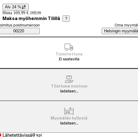
Alv 24 %
Hintatiedot
Hinta 169,99 €.
169
,
99
Maksa myöhemmin Tilillä
?
alitse tilaustapa
oimitus postinumeroon
Oma myymä
Saatavuustiedot
00220
Helsingin myymälä
Toimitettuna
Ei saatavilla
Tilattuna noutoon
ladataan...
Myymälän hyllystä
ladataan...
Lähetettävissä
0
kpl