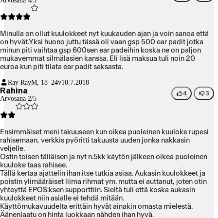
Arvosana 4/5
Minulla on ollut kuulokkeet nyt kuukauden ajan ja voin sanoa että
on hyvät.Yksi huono juttu tässä oli vaan gsp 500 ear padit jotka
minun piti vaihtaa gsp 600sen ear padeihin koska ne on paljon
mukavemmat silmälasien kanssa. Eli lisä maksua tuli noin 20
euroa kun piti tilata ear padit saksasta.
Ray Ray
M, 18–24v
10.7.2018
Rahina
4
3
Arvosana 2/5
Ensimmäiset meni takuuseen kun oikea puoleinen kuuloke rupesi
rahisemaan, verkkis pyöritti takuusta uuden jonka nakkasin
veljelle.
Ostin toisen tälläisen ja nyt n.5kk käytön jälkeen oikea puoleinen
kuuloke taas rahisee.
Tällä kertaa ajattelin ihan itse tutkia asiaa. Aukasin kuulokkeet ja
poistin ylimääräiset liima rihmat ym. mutta ei auttanut, joten otin
yhteyttä EPOS:ksen supporttiin. Sieltä tuli että koska aukasin
kuulokkeet niin asialle ei tehdä mitään.
Käyttömukavuudelta erittäin hyvät ainakin omasta mielestä.
Äänenlaatu on hinta luokkaan nähden ihan hyvä.