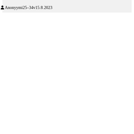
Anonyymi
25–34v
15.8.2023