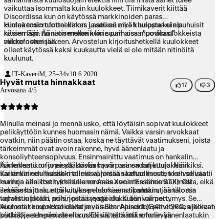
samanlaista kuulosuojain efektiä niin tila mistä äänet tulee
vaikuttaa isommalta kuin kuulokkeet. Tiimikaverit kiittää
Discordissa kun on käytössä markkinoiden paras
kuulokemicrofooni kirkas ja selkeä eikä kuulosta kuin puhuisit
Hintaa tosin tuotteella on. Laatu on myöh huippua ei ala
käsien läpi. Ääni on melkein kuin parhaissa "podcast"
nitisemään tai natisemaan kuin suurin osa muovikuulokkeista
microfooneissa.
viikko oston jälkeen. Arvostelun kirjoitushetkellä kuulokkeet
olleet käytössä kaksi kuukautta vielä ei ole mitään nitinöitä
kuulunut.
IT-Kaveri
M, 25–34v
10.6.2020
Hyvät mutta hinnakkaat
17
3
Arvosana 4/5
Minulla meinasi jo mennä usko, että löytäisin sopivat kuulokkeet
pelikäyttöön kunnes huomasin nämä. Vaikka varsin arvokkaat
ovatkin, niin päätin ostaa, koska ne täyttävät vaatimukseni, joista
tärkeimmät ovat avoin rakenne, hyvä äänenlaatu ja
konsoliyhteensopivuus. Ensinmainittu vaatimus on hankalin
kuulokemikrofoneissa, koska suurin osa on suljettuja. Näin
Äänenlaatu on jopa yllättävän hyvä parinsadan kuulokemikiksi.
varsinkin edullisissa malleissa, joissa saattaa muuten kelvollisia
Kaikenlainen musiikki toimii vähintään kelvollisesti, tosin se vaatii
malleja olla. Itse tykkään enemmän avointen äänimaailmasta, eikä
kunnon äänikortin (minulla on Asus Xonar Essence STX). Oli
sekään haittaa, että kuulen pelaamisen aikanakin, jos talossa
ilmeisesti jonkun päivityksen tuloksena tipahtanut äänikortin
tapahtuu jotain, mihin pitää reagoida. Kuten vaimon...
vahvistinblokki pois, josta syystä aluksi ääni oli pettymys. Se
kuulosti kompressoidulta ja vaisulta. Ajureiden päivityksen jälkeen
Aiemmat kuulokket olivat myös Sennheiserit (G4me 360, alkoivat
kuulokkeet heräsivät eloon. Eli välttämättä emolevyn
pätkiä) ja sen perusteella uskoisin, että mikrofonin äänenlaatukin