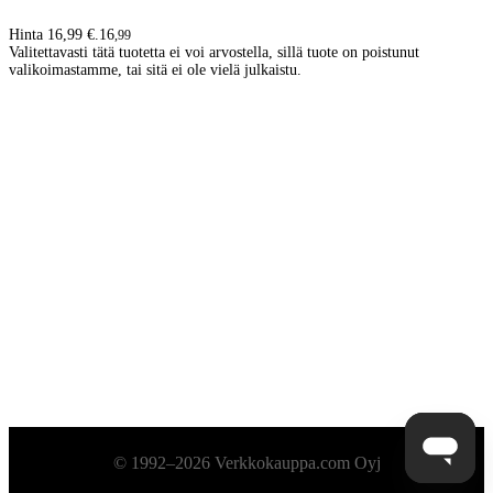
Hinta 16,99 €.
16
,
99
Valitettavasti tätä tuotetta ei voi arvostella, sillä tuote on poistunut
valikoimastamme, tai sitä ei ole vielä julkaistu.
Alatunniste
© 1992–2026 Verkkokauppa.com Oyj