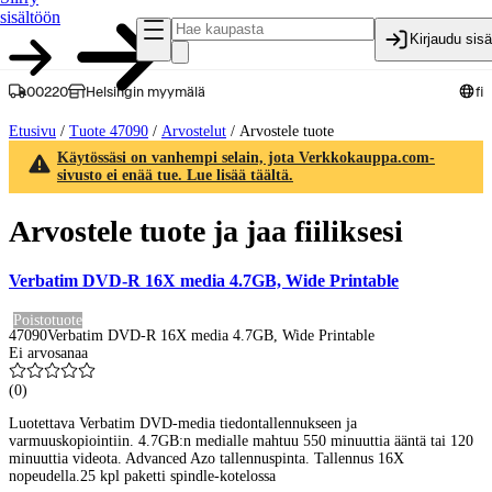
sisältöön
Kirjaudu sis
00220
Helsingin myymälä
fi
Etusivu
/
Tuote 47090
/
Arvostelut
/
Arvostele tuote
Käytössäsi on vanhempi selain, jota Verkkokauppa.com-
sivusto ei enää tue. Lue lisää täältä.
Arvostele tuote ja jaa fiiliksesi
Verbatim DVD-R 16X media 4.7GB, Wide Printable
Poistotuote
47090
Verbatim DVD-R 16X media 4.7GB, Wide Printable
Ei arvosanaa
(
0
)
Luotettava Verbatim DVD-media tiedontallennukseen ja
varmuuskopiointiin. 4.7GB:n medialle mahtuu 550 minuuttia ääntä tai 120
minuuttia videota. Advanced Azo tallennuspinta. Tallennus 16X
nopeudella.25 kpl paketti spindle-kotelossa