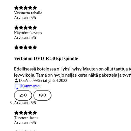
Vastinetta rahalle
Arvosana 5/5
Käyttömukavuus
Arvosana 5/5
Verbatim DVD-R 50 kpl spindle
Edellisessä kotelossa oli yksi hylsy. Muuten on ollut taattua 
levyvikoja. Tämä on nyt jo neljäs kerta näitä paketteja ja tyyt
DonVido99
65 tai yli
6.4.2022
Kommentoi
0
0
Arvosana 5/5
Tuotteen laatu
Arvosana 5/5