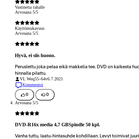
Vastinetta rahalle
Arvosana 5/5
Käyttömukavuus
Arvosana 5/5
Hyvä, ei siis huono.
Peruslettu joka pelaa eikä makkelia tee. DVD on kaikesta huol
hinnalla pilattu.
VL Weq
55–64v
6.7.2021
Kommentoi
0
0
Arvosana 5/5
DVD-R16x media 4,7 GBSpindle 50 kpl.
Vanha tuttu, laatu-hintasuhde kohdillaan. Levyt toimivat juuri 