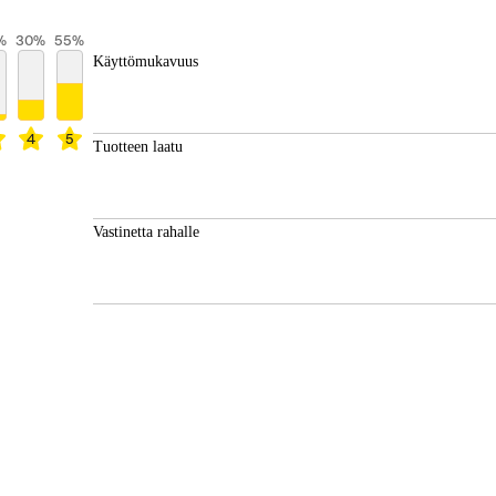
%
30
%
55
%
Käyttömukavuus
4
5
Tuotteen laatu
Vastinetta rahalle