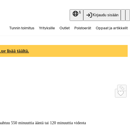
fi
Kirjaudu sisään
Tunnin toimitus
Yrityksille
Outlet
Poistoerät
Oppaat ja artikkelit
Vaihtokauppa
Palvelut
Ajankohtaista
e lisää täältä.
htuu 550 minuuttia ääntä tai 120 minuuttia videota