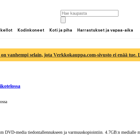
 kellot
Kodinkoneet
Koti ja piha
Harrastukset ja vapaa-aika
 on vanhempi selain, jota Verkkokauppa.com-sivusto ei enää tue. Lu
kotelossa
ossa
m DVD-media tiedontallennukseen ja varmuuskopiointiin. 4.7GB:n medialle ma