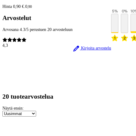
Hinta 0,90 €.
0
,
90
5
%
0
%
10
Arvostelut
Arvosana 4.3/5 perustuen 20 arvosteluun
1
2
3
4,3
Kirjoita arvostelu
20 tuotearvostelua
Näytä ensin: