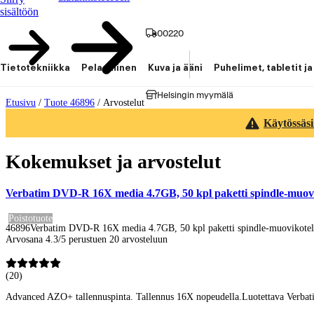
sisältöön
00220
Tietotekniikka
Pelaaminen
Kuva ja ääni
Puhelimet, tabletit ja
Helsingin myymälä
Etusivu
/
Tuote 46896
/
Arvostelut
Käytössäsi
Kokemukset ja arvostelut
Verbatim DVD-R 16X media 4.7GB, 50 kpl paketti spindle-muovi
Poistotuote
46896
Verbatim DVD-R 16X media 4.7GB, 50 kpl paketti spindle-muovikotel
Arvosana 4.3/5 perustuen 20 arvosteluun
(
20
)
Advanced AZO+ tallennuspinta. Tallennus 16X nopeudella.Luotettava Verbati