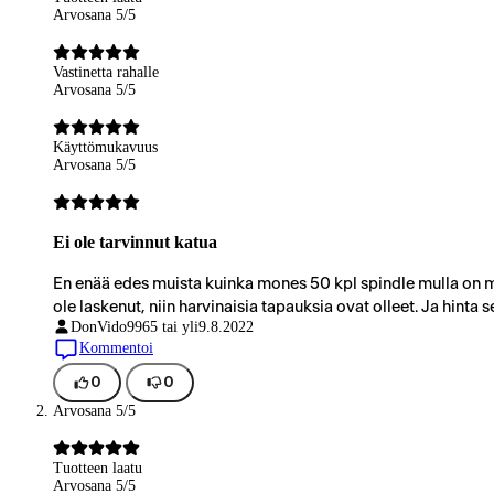
Arvosana 5/5
Vastinetta rahalle
Arvosana 5/5
Käyttömukavuus
Arvosana 5/5
Ei ole tarvinnut katua
En enää edes muista kuinka mones 50 kpl spindle mulla on me
ole laskenut, niin harvinaisia tapauksia ovat olleet. Ja hinta 
DonVido99
65 tai yli
9.8.2022
Kommentoi
0
0
Arvosana 5/5
Tuotteen laatu
Arvosana 5/5