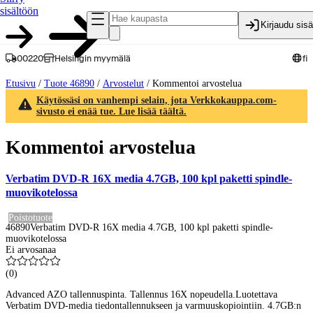
sisältöön
Kirjaudu sis
00220
Helsingin myymälä
fi
Etusivu
/
Tuote 46890
/
Arvostelut
/
Kommentoi arvostelua
Käytössäsi on vanhempi selain, jota Verkkokauppa.com-
sivusto ei enää tue. Lue lisää täältä.
Kommentoi arvostelua
Verbatim DVD-R 16X media 4.7GB, 100 kpl paketti spindle-
muovikotelossa
Poistotuote
46890
Verbatim DVD-R 16X media 4.7GB, 100 kpl paketti spindle-
muovikotelossa
Ei arvosanaa
(
0
)
Advanced AZO tallennuspinta. Tallennus 16X nopeudella.Luotettava
Verbatim DVD-media tiedontallennukseen ja varmuuskopiointiin. 4.7GB:n