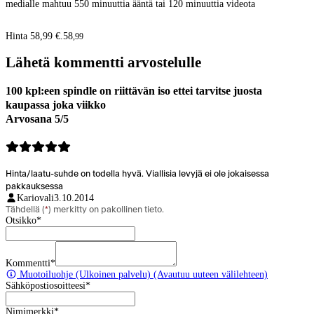
medialle mahtuu 550 minuuttia ääntä tai 120 minuuttia videota
Hinta 58,99 €.
58
,
99
Lähetä kommentti arvostelulle
100 kpl:een spindle on riittävän iso ettei tarvitse juosta
kaupassa joka viikko
Arvosana 5/5
Hinta/laatu-suhde on todella hyvä. Viallisia levyjä ei ole jokaisessa
pakkauksessa
Kariovali
3.10.2014
Tähdellä (
*
) merkitty on pakollinen tieto.
Otsikko
*
Kommentti
*
Muotoiluohje
(Ulkoinen palvelu) (Avautuu uuteen välilehteen)
Sähköpostiosoitteesi
*
Nimimerkki
*