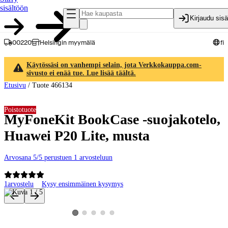
sisältöön
Kirjaudu sis
00220
Helsingin myymälä
fi
Käytössäsi on vanhempi selain, jota Verkkokauppa.com-
sivusto ei enää tue. Lue lisää täältä.
Etusivu
/
Tuote 466134
Poistotuote
MyFoneKit BookCase -suojakotelo,
Huawei P20 Lite, musta
Arvosana 5/5 perustuen 1 arvosteluun
1
arvostelu
Kysy ensimmäinen kysymys
Tuotteen kuvat ja videot
Katso tuotekuva 2
Katso tuotekuva 3
Katso tuotekuva 4
Katso tuotekuva 5
Katso tuotekuva 1