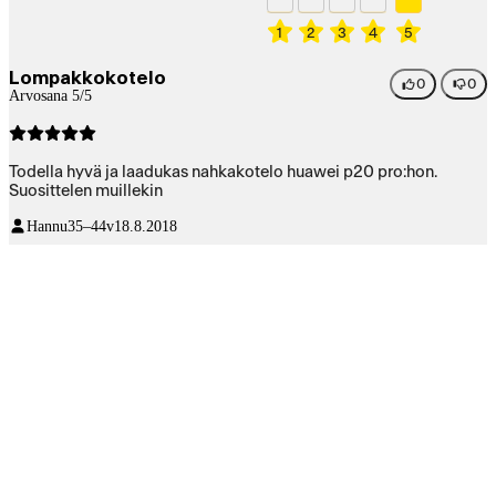
1
2
3
4
5
Lompakkokotelo
0
0
Arvosana 5/5
Todella hyvä ja laadukas nahkakotelo huawei p20 pro:hon.
Suosittelen muillekin
Hannu
35–44v
18.8.2018