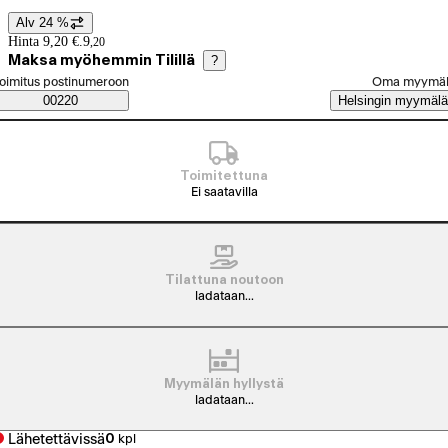
Alv 24 %
Hintatiedot
Hinta 9,20 €.
9
,
20
Maksa myöhemmin Tilillä
?
alitse tilaustapa
oimitus postinumeroon
Oma myymä
Saatavuustiedot
00220
Helsingin myymälä
Toimitettuna
Ei saatavilla
Tilattuna noutoon
ladataan...
Myymälän hyllystä
ladataan...
Lähetettävissä
0
kpl