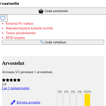
i saatavilla
Lisää ostoskoriin
Kestävää PU-nahkaa
Maksukorttipaikat kolmelle kortille
Taittuu pöytätelineeksi
RFID-suojattu
Lisää vertailuun
Maksupalvelut
Arvostelut
Arvosana 5/5 perustuen 1 arvosteluun
5,0
Lue 1 tuotearvostelu
0
%
0
%
0
%
0
%
100
%
Kirjoita arvostelu