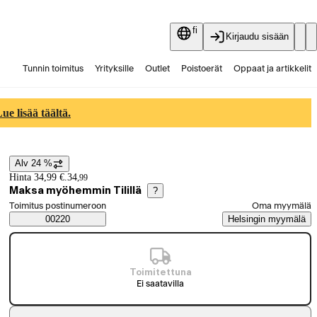
fi
Kirjaudu sisään
Tunnin toimitus
Yrityksille
Outlet
Poistoerät
Oppaat ja artikkelit
Vaihtokauppa
Palvelut
Ajankohtaista
e lisää täältä.
Alv 24 %
Hintatiedot
Hinta 34,99 €.
34
,
99
Maksa myöhemmin Tilillä
?
Valitse tilaustapa
Toimitus postinumeroon
Oma myymälä
Saatavuustiedot
00220
Helsingin myymälä
Toimitettuna
Ei saatavilla