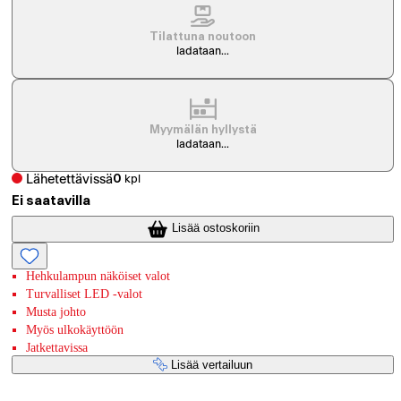
Tilattuna noutoon
ladataan...
Myymälän hyllystä
ladataan...
Lähetettävissä
0
kpl
Ei saatavilla
Lisää ostoskoriin
Hehkulampun näköiset valot
Turvalliset LED -valot
Musta johto
Myös ulkokäyttöön
Jatkettavissa
Lisää vertailuun