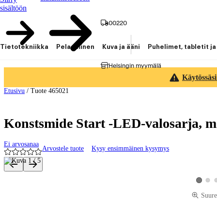
sisältöön
00220
Tietotekniikka
Pelaaminen
Kuva ja ääni
Puhelimet, tabletit ja
Helsingin myymälä
Käytössäsi
Etusivu
/
Tuote 465021
Konstsmide Start -LED-valosarja, 
Ei arvosanaa
Arvostele tuote
Kysy ensimmäinen kysymys
Tuotteen kuvat ja videot
Katso
Katso tu
Suure