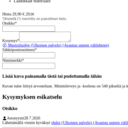
Laadukkaat materiaalit
Hinta 29,90 €.
29
,
90
Tähdellä (
*
) merkitty on pakollinen tieto.
Otsikko
*
Kysymys
*
Muotoiluohje
(Ulkoinen palvelu) (Avautuu uuteen välilehteen)
Sähköpostiosoitteesi
*
Nimimerkki
*
Lisää kuva painamalla tästä tai pudottamalla tähän
Kuvan tulee liittyä arvosteluun. Minimileveys ja -korkeus on 540 pikseliä ja
Kysymyksen esikatselu
Otsikko
Anonyymi
28.7.2026
Lähettämällä viestin hyväksyt
ehdot
(Ulkoinen palvelu) (Avautuu uuteen välil