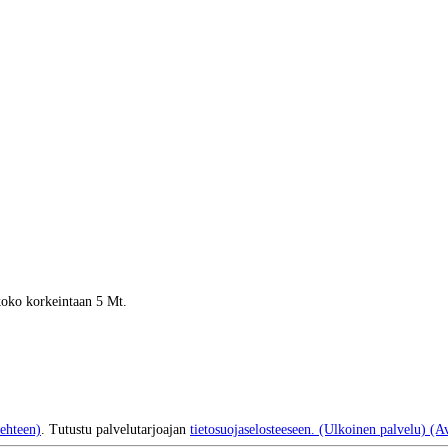
 koko korkeintaan 5 Mt.
ehteen)
. Tutustu palvelutarjoajan
tietosuojaselosteeseen.
(Ulkoinen palvelu) (Av