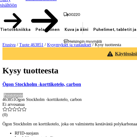
sisältöön
00220
Tietotekniikka
Pelaaminen
Kuva ja ääni
Puhelimet, tabletit ja
Helsingin myymälä
Etusivu
/
Tuote 463851
/
Kysymykset ja vastaukset
/
Kysy tuotteesta
Käytössäsi
Kysy tuotteesta
Ögon Stockholm -korttikotelo, carbon
Poistotuote
463851
Ögon Stockholm -korttikotelo, carbon
Ei arvosanaa
(
0
)
Ögon Stockholm on korttikotelo, joka on valmistettu kestävästä polykarbonaat
RFID-suojaus