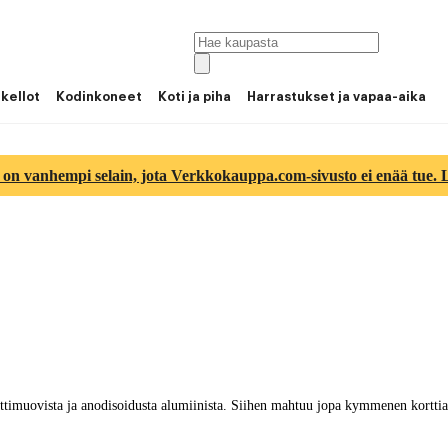
 kellot
Kodinkoneet
Koti ja piha
Harrastukset ja vapaa-aika
 on vanhempi selain, jota Verkkokauppa.com-sivusto ei enää tue. Lu
timuovista ja anodisoidusta alumiinista. Siihen mahtuu jopa kymmenen korttia j