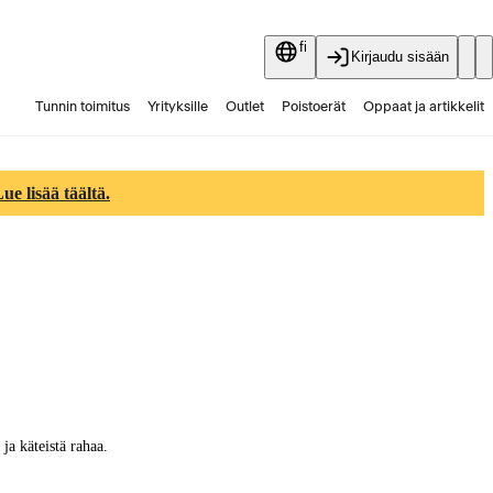
fi
Kirjaudu sisään
Tunnin toimitus
Yrityksille
Outlet
Poistoerät
Oppaat ja artikkelit
Vaihtokauppa
Palvelut
Ajankohtaista
e lisää täältä.
a käteistä rahaa.