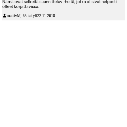
Nämä ovat selkeitä suunnitteluvirheitä, jotka olisivat helposti
olleet korjattavissa.
mattiv
M, 65 tai yli
22.11.2018