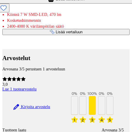
Kiinteä 7 W SMD-LED, 470 lm
Kosketushimmennin
2400-4000 K värilämpötilan säätö
Lisää vertailuun
Maksupalvelut
Arvostelut
Arvosana 3/5 perustuen 1 arvosteluun
3,0
Lue 1 tuotearvostelu
0
%
0
%
100
%
0
%
0
%
Kirjoita arvostelu
1
2
3
4
5
Tuotteen laatu
Arvosana 3/5