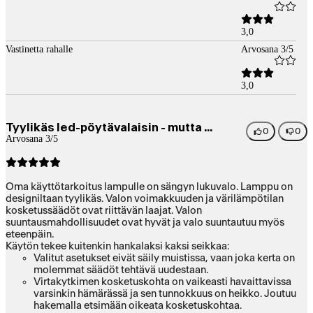
3,0
Vastinetta rahalle
Arvosana 3/5
3,0
Tyylikäs led-pöytävalaisin - mutta ...
0
0
Arvosana 3/5
Oma käyttötarkoitus lampulle on sängyn lukuvalo. Lamppu on
designiltaan tyylikäs. Valon voimakkuuden ja värilämpötilan
kosketussäädöt ovat riittävän laajat. Valon
suuntausmahdollisuudet ovat hyvät ja valo suuntautuu myös
eteenpäin.
Käytön tekee kuitenkin hankalaksi kaksi seikkaa:
Valitut asetukset eivät säily muistissa, vaan joka kerta on
molemmat säädöt tehtävä uudestaan.
Virtakytkimen kosketuskohta on vaikeasti havaittavissa
varsinkin hämärässä ja sen tunnokkuus on heikko. Joutuu
hakemalla etsimään oikeata kosketuskohtaa.