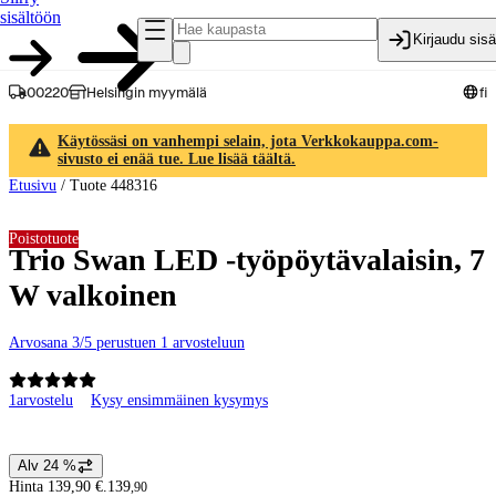
sisältöön
Kirjaudu sis
00220
Helsingin myymälä
fi
Käytössäsi on vanhempi selain, jota Verkkokauppa.com-
sivusto ei enää tue. Lue lisää täältä.
Etusivu
/
Tuote 448316
Poistotuote
Trio Swan LED -työpöytävalaisin, 7
W valkoinen
Arvosana 3/5 perustuen 1 arvosteluun
1
arvostelu
Kysy ensimmäinen kysymys
Tuotteen kuvat ja videot
Alv 24 %
Hintatiedot
Hinta 139,90 €.
139
,
90