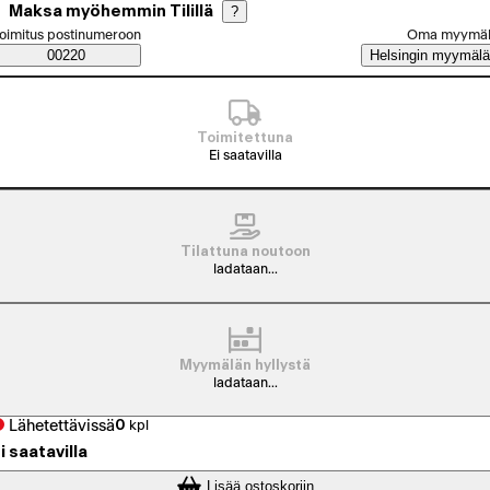
Maksa myöhemmin Tilillä
?
alitse tilaustapa
oimitus postinumeroon
Oma myymä
Saatavuustiedot
00220
Helsingin myymälä
Toimitettuna
Ei saatavilla
Tilattuna noutoon
ladataan...
Myymälän hyllystä
ladataan...
Lähetettävissä
0
kpl
i saatavilla
Lisää ostoskoriin