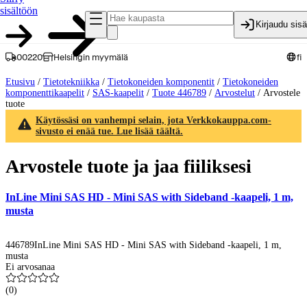
sisältöön
Kirjaudu sis
00220
Helsingin myymälä
fi
Etusivu
/
Tietotekniikka
/
Tietokoneiden komponentit
/
Tietokoneiden
komponenttikaapelit
/
SAS-kaapelit
/
Tuote 446789
/
Arvostelut
/
Arvostele
tuote
Käytössäsi on vanhempi selain, jota Verkkokauppa.com-
sivusto ei enää tue. Lue lisää täältä.
Arvostele tuote ja jaa fiiliksesi
InLine Mini SAS HD - Mini SAS with Sideband -kaapeli, 1 m,
musta
446789
InLine Mini SAS HD - Mini SAS with Sideband -kaapeli, 1 m,
musta
Ei arvosanaa
(
0
)