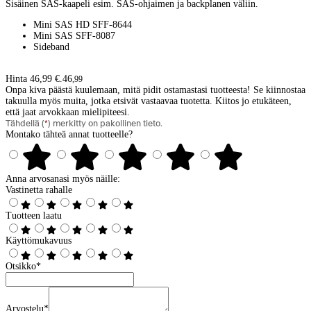
Sisäinen SAS-kaapeli esim. SAS-ohjaimen ja backplanen väliin.
Mini SAS HD SFF-8644
Mini SAS SFF-8087
Sideband
Hinta 46,99 €.
46
,
99
Onpa kiva päästä kuulemaan, mitä pidit ostamastasi tuotteesta! Se kiinnostaa
takuulla myös muita, jotka etsivät vastaavaa tuotetta. Kiitos jo etukäteen,
että jaat arvokkaan mielipiteesi.
Tähdellä (
*
) merkitty on pakollinen tieto.
Montako tähteä annat tuotteelle?
Anna arvosanasi myös näille:
Vastinetta rahalle
Tuotteen laatu
Käyttömukavuus
Otsikko
*
Arvostelu
*