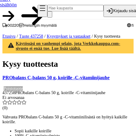
sisältöön
Kirjaudu sis
00220
Helsingin myymälä
fi
Etusivu
/
Tuote 437258
/
Kysymykset ja vastaukset
/
Kysy tuotteesta
Käytössäsi on vanhempi selain, jota Verkkokauppa.com-
sivusto ei enää tue. Lue lisää täältä.
Kysy tuotteesta
PRObalans C-balans 50 g, koirille -C-vitamiinijauhe
Poistotuote
437258
PRObalans C-balans 50 g, koirille -C-vitamiinijauhe
Ei arvosanaa
(
0
)
Vahvasta PRObalans C-balans 50 g -C-vitamiinilisästä on hyötyä kaikille
koirille.
Sopii kaikille koirille
100% C-vitamiinivalmiste