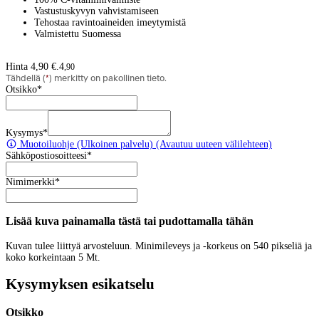
Vastustuskyvyn vahvistamiseen
Tehostaa ravintoaineiden imeytymistä
Valmistettu Suomessa
Hinta 4,90 €.
4
,
90
Tähdellä (
*
) merkitty on pakollinen tieto.
Otsikko
*
Kysymys
*
Muotoiluohje
(Ulkoinen palvelu) (Avautuu uuteen välilehteen)
Sähköpostiosoitteesi
*
Nimimerkki
*
Lisää kuva painamalla tästä tai pudottamalla tähän
Kuvan tulee liittyä arvosteluun. Minimileveys ja -korkeus on 540 pikseliä ja
koko korkeintaan 5 Mt.
Kysymyksen esikatselu
Otsikko